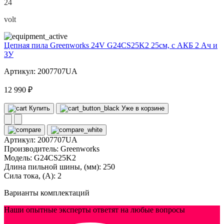
24
volt
Цепная пила Greenworks 24V G24CS25K2 25см, c АКБ 2 Ач и
ЗУ
Артикул: 2007707UA
12 990 ₽
Купить
Уже в корзине
Артикул:
2007707UA
Производитель:
Greenworks
Модель:
G24CS25K2
Длина пильной шины, (мм):
250
Сила тока, (А):
2
Варианты комплектаций
Наши опытные эксперты ответят на любые вопросы