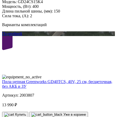
Модель:
GD24CS15K4
Мощность, (Вт):
400
Длина пильной шины, (мм):
150
Сила тока, (А):
2
Варианты комплектаций
Подробней
40
volt
Пила цепная Greenworks GD40TCS, 40V, 25 см, бесщеточная,
без АКБ и ЗУ
Артикул: 2003807
13 990 ₽
Купить
Уже в корзине