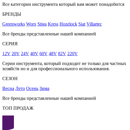
Все категории инструмента который вам может понадобится
БРЕНДЫ
Greenworks
Worx
Stiga
Kress
Hozelock
Siat
Villartec
Все бренды представленные нашей компанией
СЕРИЯ
12V
20V
24V
40V
60V
48V
82V
220V
Серии инструмента, который подходит не только для частных
хозяйств но и для профессионального использования.
СЕЗОН
Весна
Лето
Осень
Зима
Все бренды представленные нашей компанией
ТОП ПРОДАЖ