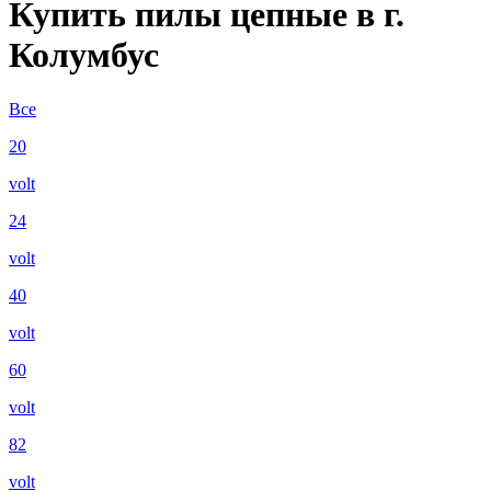
Купить пилы цепные в г.
Колумбус
Все
20
volt
24
volt
40
volt
60
volt
82
volt