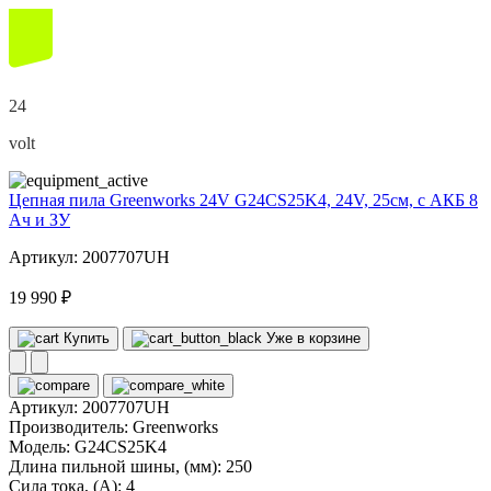
24
volt
Цепная пила Greenworks 24V G24CS25K4, 24V, 25см, c АКБ 8
Ач и ЗУ
Артикул: 2007707UH
19 990 ₽
Купить
Уже в корзине
Артикул:
2007707UH
Производитель:
Greenworks
Модель:
G24CS25K4
Длина пильной шины, (мм):
250
Сила тока, (А):
4