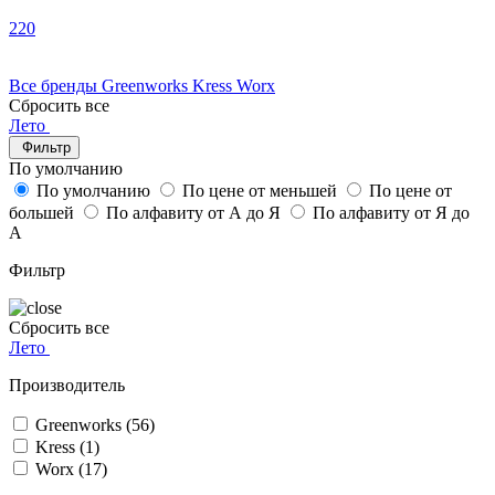
220
Все бренды
Greenworks
Kress
Worx
Сбросить все
Лето
Фильтр
По умолчанию
По умолчанию
По цене от меньшей
По цене от
большей
По алфавиту от А до Я
По алфавиту от Я до
А
Фильтр
Сбросить все
Лето
Производитель
Greenworks
(56)
Kress
(1)
Worx
(17)