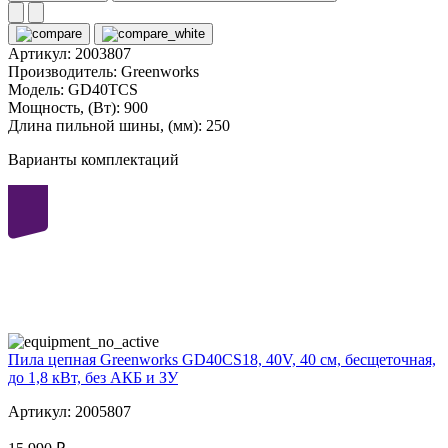
Артикул:
2003807
Производитель:
Greenworks
Модель:
GD40TCS
Мощность, (Вт):
900
Длина пильной шины, (мм):
250
Варианты комплектаций
40
volt
Пила цепная Greenworks GD40CS18, 40V, 40 см, бесщеточная,
до 1,8 кВт, без АКБ и ЗУ
Артикул: 2005807