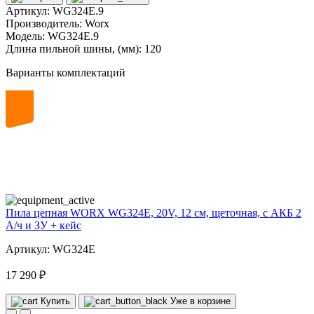
Артикул:
WG324E.9
Производитель:
Worx
Модель:
WG324E.9
Длина пильной шины, (мм):
120
Варианты комплектаций
20
volt
Пила цепная WORX WG324E, 20V, 12 см, щеточная, с АКБ 2
А/ч и ЗУ + кейс
Артикул: WG324E
17 290 ₽
Купить
Уже в корзине