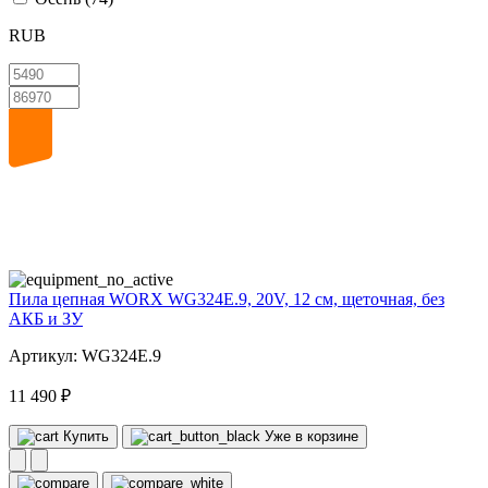
RUB
20
volt
Пила цепная WORX WG324E.9, 20V, 12 см, щеточная, без
АКБ и ЗУ
Артикул: WG324E.9
11 490 ₽
Купить
Уже в корзине