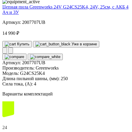
Цепная пила Greenworks 24V G24CS25K4, 24V, 25см, c АКБ 4
Ач и ЗУ
Артикул: 2007707UB
14 990 ₽
Купить
Уже в корзине
Артикул:
2007707UB
Производитель:
Greenworks
Модель:
G24CS25K4
Длина пильной шины, (мм):
250
Сила тока, (А):
4
Варианты комплектаций
24