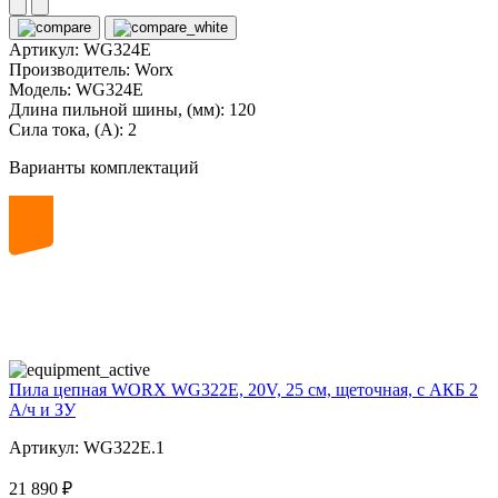
Артикул:
WG324E
Производитель:
Worx
Модель:
WG324E
Длина пильной шины, (мм):
120
Сила тока, (А):
2
Варианты комплектаций
20
volt
Пила цепная WORX WG322E, 20V, 25 см, щеточная, с АКБ 2
А/ч и ЗУ
Артикул: WG322E.1
21 890 ₽