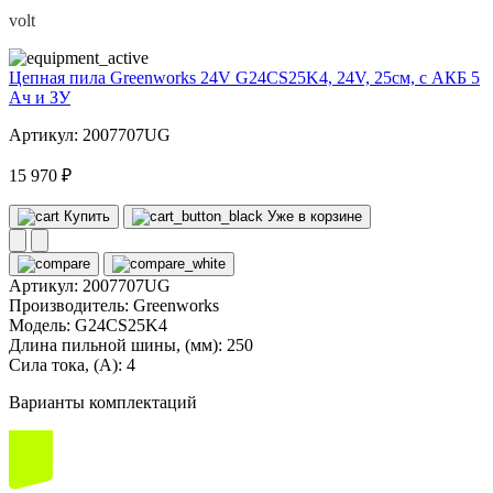
volt
Цепная пила Greenworks 24V G24CS25K4, 24V, 25см, c АКБ 5
Ач и ЗУ
Артикул: 2007707UG
15 970 ₽
Купить
Уже в корзине
Артикул:
2007707UG
Производитель:
Greenworks
Модель:
G24CS25K4
Длина пильной шины, (мм):
250
Сила тока, (А):
4
Варианты комплектаций