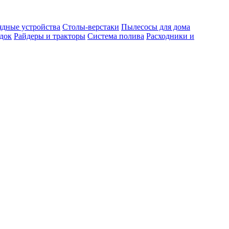
ядные устройства
Столы-верстаки
Пылесосы для дома
док
Райдеры и тракторы
Система полива
Расходники и