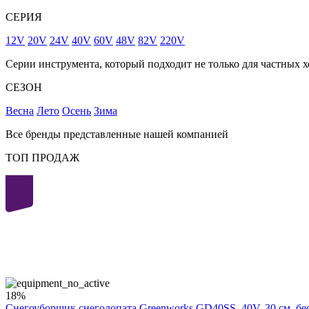
СЕРИЯ
12V
20V
24V
40V
60V
48V
82V
220V
Серии инструмента, который подходит не только для частных х
СЕЗОН
Весна
Лето
Осень
Зима
Все бренды представленные нашей компанией
ТОП ПРОДАЖ
40
volt
18%
Снегоуборщик снеголопата Greenworks GD40SS, 40V, 30 см, б