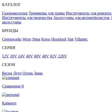
КАТАЛОГ
Газонокосилки
Триммеры для травы
Инструменты для ремонта
Инструменты для творчества
Аксессуары для автомобилистов
аксессуары
БРЕНДЫ
Greenworks
Worx
Stiga
Kress
Hozelock
Siat
Villartec
СЕРИЯ
12V
20V
24V
40V
60V
48V
82V
220V
СЕЗОН
Весна
Лето
Осень
Зима
Сравнение
0
Кабинет