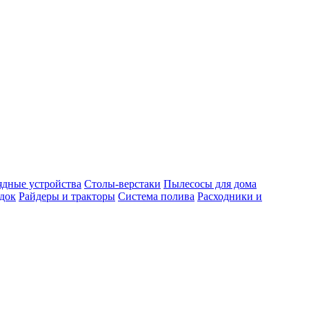
ядные устройства
Столы-верстаки
Пылесосы для дома
док
Райдеры и тракторы
Система полива
Расходники и