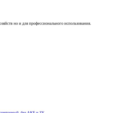
озяйств но и для профессионального использования.
есщеточный, без АКБ и ЗУ