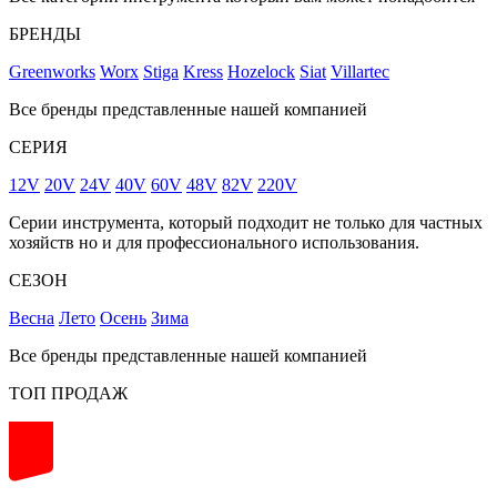
БРЕНДЫ
Greenworks
Worx
Stiga
Kress
Hozelock
Siat
Villartec
Все бренды представленные нашей компанией
СЕРИЯ
12V
20V
24V
40V
60V
48V
82V
220V
Серии инструмента, который подходит не только для частных
хозяйств но и для профессионального использования.
СЕЗОН
Весна
Лето
Осень
Зима
Все бренды представленные нашей компанией
ТОП ПРОДАЖ