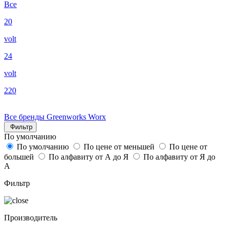
Все
20
volt
24
volt
220
Все бренды
Greenworks
Worx
Фильтр
По умолчанию
По умолчанию
По цене от меньшей
По цене от
большей
По алфавиту от А до Я
По алфавиту от Я до
А
Фильтр
Производитель