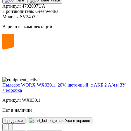
Артикул:
4702007UA
Производитель:
Greenworks
Модель:
SV24532
Варианты комплектаций
20
volt
Пылесос WORX WX030.1, 20V, щеточный, с АКБ 2 А/ч и ЗУ
+ коробка
Артикул: WX030.1
Нет в наличии
Предзаказ
Уже в корзине