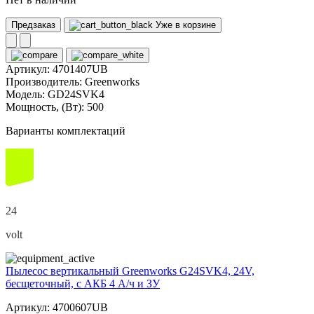
Предзаказ
Уже в корзине
Артикул:
4701407UB
Производитель:
Greenworks
Модель:
GD24SVK4
Мощность, (Вт):
500
Варианты комплектаций
24
volt
Пылесос вертикальный Greenworks G24SVK4, 24V,
бесщеточный, с АКБ 4 А/ч и ЗУ
Артикул: 4700607UB