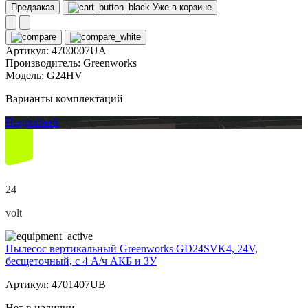
Предзаказ
Уже в корзине
Артикул:
4700007UA
Производитель:
Greenworks
Модель:
G24HV
Варианты комплектаций
Подробней
24
volt
Пылесос вертикальный Greenworks GD24SVK4, 24V,
бесщеточный, с 4 А/ч АКБ и ЗУ
Артикул: 4701407UB
Нет в наличии