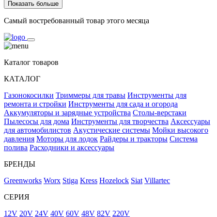
Показать больше
Самый востребованный товар этого месяца
Каталог товаров
КАТАЛОГ
Газонокосилки
Триммеры для травы
Инструменты для
ремонта и стройки
Инструменты для сада и огорода
Аккумуляторы и зарядные устройства
Столы-верстаки
Пылесосы для дома
Инструменты для творчества
Аксессуары
для автомобилистов
Акустические системы
Мойки высокого
давления
Моторы для лодок
Райдеры и тракторы
Система
полива
Расходники и аксессуары
БРЕНДЫ
Greenworks
Worx
Stiga
Kress
Hozelock
Siat
Villartec
СЕРИЯ
12V
20V
24V
40V
60V
48V
82V
220V