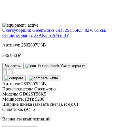
82
volt
Снегоуборщик Greenworks GD82ST56K5, 82V, 61 см,
бесщеточный, с 3xАКБ 5 А/ч и ЗУ
Артикул: 2602807U3B
236 950 ₽
Заказать
Уже в корзине
Артикул:
2602807U3B
Производитель:
Greenworks
Модель:
GD82ST56K5
Мощность, (Вт):
5200
Ширина шнека (захвата снега), (см):
61
Сила тока, (А):
5
Варианты комплектаций