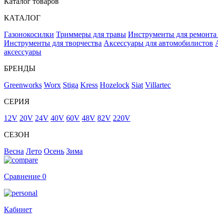
Каталог товаров
КАТАЛОГ
Газонокосилки
Триммеры для травы
Инструменты для ремонта
Инструменты для творчества
Аксессуары для автомобилистов
аксессуары
БРЕНДЫ
Greenworks
Worx
Stiga
Kress
Hozelock
Siat
Villartec
СЕРИЯ
12V
20V
24V
40V
60V
48V
82V
220V
СЕЗОН
Весна
Лето
Осень
Зима
Сравнение
0
Кабинет