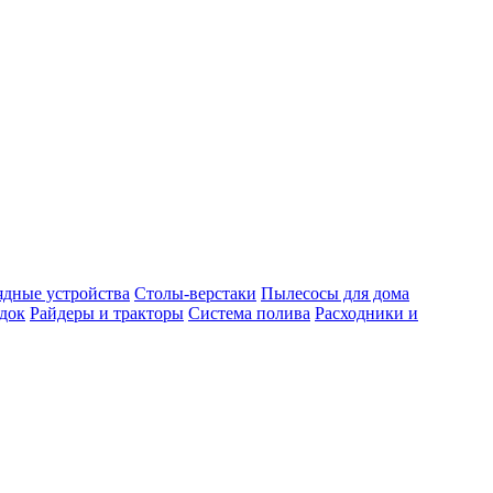
ядные устройства
Столы-верстаки
Пылесосы для дома
док
Райдеры и тракторы
Система полива
Расходники и