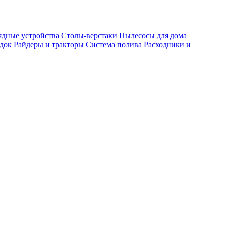
ядные устройства
Столы-верстаки
Пылесосы для дома
док
Райдеры и тракторы
Система полива
Расходники и