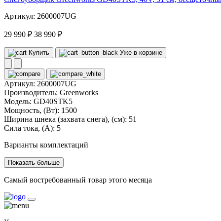
Артикул: 2600007UG
29 990 ₽
38 990 ₽
Купить
Уже в корзине
Артикул:
2600007UG
Производитель:
Greenworks
Модель:
GD40STK5
Мощность, (Вт):
1500
Ширина шнека (захвата снега), (см):
51
Сила тока, (А):
5
Варианты комплектаций
Показать больше
Самый востребованный товар этого месяца