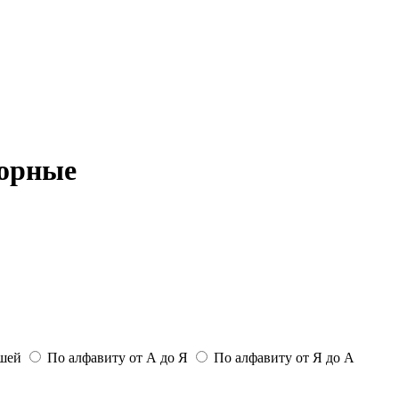
торные
ьшей
По алфавиту от А до Я
По алфавиту от Я до А