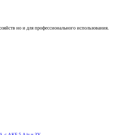
озяйств но и для профессионального использования.
, с АКБ 5 А/ч и ЗУ