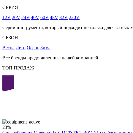
СЕРИЯ
12V
20V
24V
40V
60V
48V
82V
220V
Серии инструмента, который подходит не только для частных х
СЕЗОН
Весна
Лето
Осень
Зима
Все бренды представленные нашей компанией
ТОП ПРОДАЖ
40
volt
23%
Снегоуборщик Greenworks GD40STK5, 40V, 51 см, бесщеточный