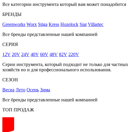
Все категории инструмента который вам может понадобится
БРЕНДЫ
Greenworks
Worx
Stiga
Kress
Hozelock
Siat
Villartec
Все бренды представленные нашей компанией
СЕРИЯ
12V
20V
24V
40V
60V
48V
82V
220V
Серии инструмента, который подходит не только для частных
хозяйств но и для профессионального использования.
СЕЗОН
Весна
Лето
Осень
Зима
Все бренды представленные нашей компанией
ТОП ПРОДАЖ