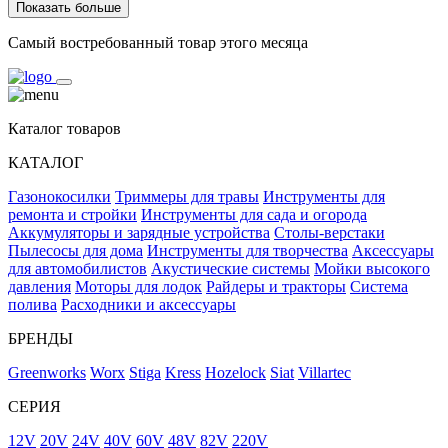
Показать больше
Самый востребованный товар этого месяца
Каталог товаров
КАТАЛОГ
Газонокосилки
Триммеры для травы
Инструменты для
ремонта и стройки
Инструменты для сада и огорода
Аккумуляторы и зарядные устройства
Столы-верстаки
Пылесосы для дома
Инструменты для творчества
Аксессуары
для автомобилистов
Акустические системы
Мойки высокого
давления
Моторы для лодок
Райдеры и тракторы
Система
полива
Расходники и аксессуары
БРЕНДЫ
Greenworks
Worx
Stiga
Kress
Hozelock
Siat
Villartec
СЕРИЯ
12V
20V
24V
40V
60V
48V
82V
220V