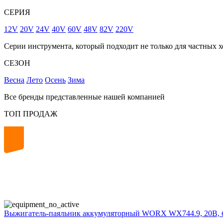
СЕРИЯ
12V
20V
24V
40V
60V
48V
82V
220V
Серии инструмента, который подходит не только для частных х
СЕЗОН
Весна
Лето
Осень
Зима
Все бренды представленные нашей компанией
ТОП ПРОДАЖ
20
volt
Выжигатель-паяльник аккумуляторный WORX WX744.9, 20В, 