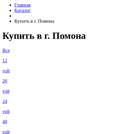
Главная
Каталог
Купить в г. Помона
Купить в г. Помона
Все
12
volt
20
volt
24
volt
40
volt