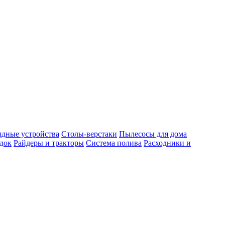
ядные устройства
Столы-верстаки
Пылесосы для дома
док
Райдеры и тракторы
Система полива
Расходники и