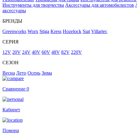
Инструменты для творчества
Аксессуары для автомобилистов
аксессуары
БРЕНДЫ
Greenworks
Worx
Stiga
Kress
Hozelock
Siat
Villartec
СЕРИЯ
12V
20V
24V
40V
60V
48V
82V
220V
СЕЗОН
Весна
Лето
Осень
Зима
Сравнение
0
Кабинет
Помона