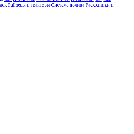
док
Райдеры и тракторы
Система полива
Расходники и