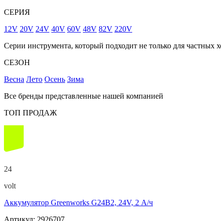
СЕРИЯ
12V
20V
24V
40V
60V
48V
82V
220V
Серии инструмента, который подходит не только для частных х
СЕЗОН
Весна
Лето
Осень
Зима
Все бренды представленные нашей компанией
ТОП ПРОДАЖ
24
volt
Аккумулятор Greenworks G24B2, 24V, 2 А/ч
Артикул: 2926707