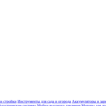
 и стройки
Инструменты для сада и огорода
Аккумуляторы и зар
Акустические системы
Мойки высокого давления
Моторы для ло