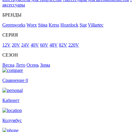
аксессуары
БРЕНДЫ
Greenworks
Worx
Stiga
Kress
Hozelock
Siat
Villartec
СЕРИЯ
12V
20V
24V
40V
60V
48V
82V
220V
СЕЗОН
Весна
Лето
Осень
Зима
Сравнение
0
Кабинет
Колумбус