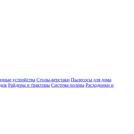
ядные устройства
Столы-верстаки
Пылесосы для дома
док
Райдеры и тракторы
Система полива
Расходники и