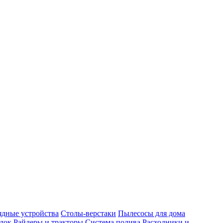
ядные устройства
Столы-верстаки
Пылесосы для дома
док
Райдеры и тракторы
Система полива
Расходники и