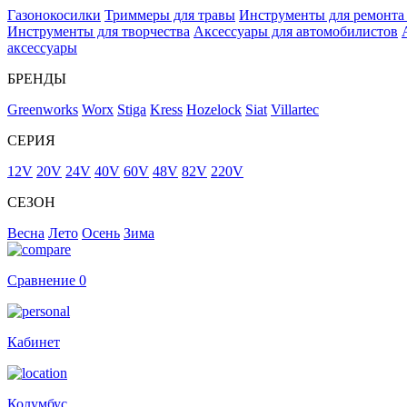
Газонокосилки
Триммеры для травы
Инструменты для ремонта
Инструменты для творчества
Аксессуары для автомобилистов
аксессуары
БРЕНДЫ
Greenworks
Worx
Stiga
Kress
Hozelock
Siat
Villartec
СЕРИЯ
12V
20V
24V
40V
60V
48V
82V
220V
СЕЗОН
Весна
Лето
Осень
Зима
Сравнение
0
Кабинет
Колумбус