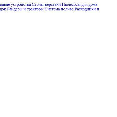
ядные устройства
Столы-верстаки
Пылесосы для дома
док
Райдеры и тракторы
Система полива
Расходники и