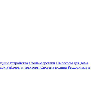
ядные устройства
Столы-верстаки
Пылесосы для дома
док
Райдеры и тракторы
Система полива
Расходники и