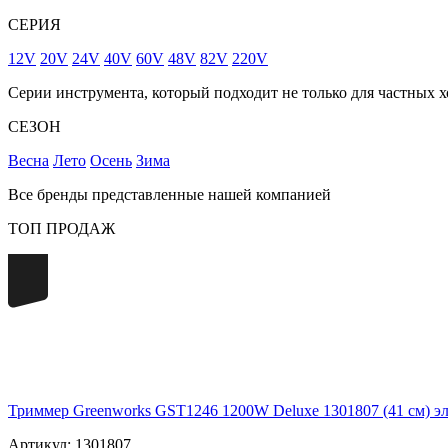
СЕРИЯ
12V
20V
24V
40V
60V
48V
82V
220V
Серии инструмента, который подходит не только для частных х
СЕЗОН
Весна
Лето
Осень
Зима
Все бренды представленные нашей компанией
ТОП ПРОДАЖ
220
Триммер Greenworks GST1246 1200W Deluxe 1301807 (41 см) э
Артикул: 1301807