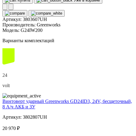
Купить
Уже в корзине
Артикул:
3803607UH
Производитель:
Greenworks
Модель:
G24IW200
Варианты комплектаций
24
volt
Винтоверт ударный Greenworks GD24ID3, 24V, бесщеточный,
8 А/ч АКБ и ЗУ
Артикул: 3802807UH
20 970 ₽