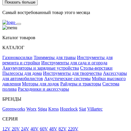
Показать больше
Самый востребованный товар этого месяца
Каталог товаров
КАТАЛОГ
Газонокосилки
Триммеры для травы
Инструменты для
ремонта и стройки
Инструменты для сада и огорода
Аккумуляторы и зарядные устройства
Столы-верстаки
Пылесосы для дома
Инструменты для творчества
Аксессуары
для автомобилистов
Акустические системы
Мойки высокого
давления
Моторы для лодок
Райдеры и тракторы
Система
полива
Расходники и аксессуары
БРЕНДЫ
Greenworks
Worx
Stiga
Kress
Hozelock
Siat
Villartec
СЕРИЯ
12V
20V
24V
40V
60V
48V
82V
220V