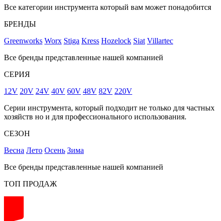
Все категории инструмента который вам может понадобится
БРЕНДЫ
Greenworks
Worx
Stiga
Kress
Hozelock
Siat
Villartec
Все бренды представленные нашей компанией
СЕРИЯ
12V
20V
24V
40V
60V
48V
82V
220V
Серии инструмента, который подходит не только для частных
хозяйств но и для профессионального использования.
СЕЗОН
Весна
Лето
Осень
Зима
Все бренды представленные нашей компанией
ТОП ПРОДАЖ