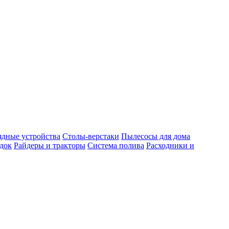
ядные устройства
Столы-верстаки
Пылесосы для дома
док
Райдеры и тракторы
Система полива
Расходники и