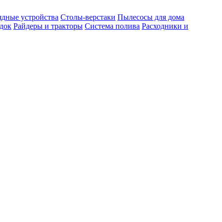
ядные устройства
Столы-верстаки
Пылесосы для дома
док
Райдеры и тракторы
Система полива
Расходники и