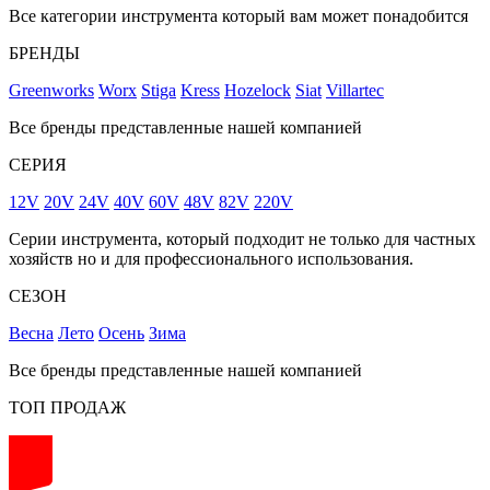
Все категории инструмента который вам может понадобится
БРЕНДЫ
Greenworks
Worx
Stiga
Kress
Hozelock
Siat
Villartec
Все бренды представленные нашей компанией
СЕРИЯ
12V
20V
24V
40V
60V
48V
82V
220V
Серии инструмента, который подходит не только для частных
хозяйств но и для профессионального использования.
СЕЗОН
Весна
Лето
Осень
Зима
Все бренды представленные нашей компанией
ТОП ПРОДАЖ