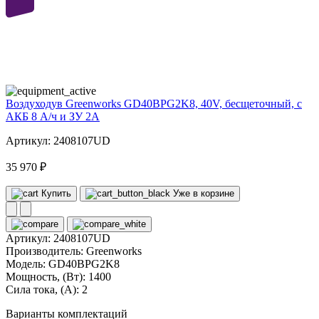
40
volt
Воздуходув Greenworks GD40BPG2K8, 40V, бесщеточный, с
АКБ 8 А/ч и ЗУ 2А
Артикул: 2408107UD
35 970 ₽
Купить
Уже в корзине
Артикул:
2408107UD
Производитель:
Greenworks
Модель:
GD40BPG2K8
Мощность, (Вт):
1400
Сила тока, (А):
2
Варианты комплектаций