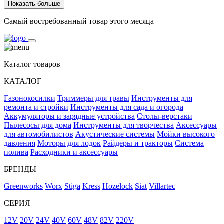
Показать больше
Самый востребованный товар этого месяца
Каталог товаров
КАТАЛОГ
Газонокосилки
Триммеры для травы
Инструменты для
ремонта и стройки
Инструменты для сада и огорода
Аккумуляторы и зарядные устройства
Столы-верстаки
Пылесосы для дома
Инструменты для творчества
Аксессуары
для автомобилистов
Акустические системы
Мойки высокого
давления
Моторы для лодок
Райдеры и тракторы
Система
полива
Расходники и аксессуары
БРЕНДЫ
Greenworks
Worx
Stiga
Kress
Hozelock
Siat
Villartec
СЕРИЯ
12V
20V
24V
40V
60V
48V
82V
220V