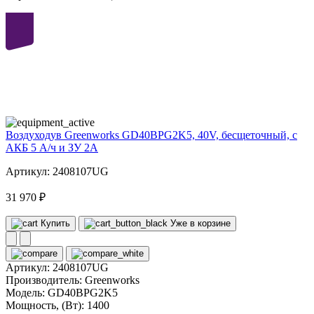
40
volt
Воздуходув Greenworks GD40BPG2K5, 40V, бесщеточный, с
АКБ 5 А/ч и ЗУ 2А
Артикул: 2408107UG
31 970 ₽
Купить
Уже в корзине
Артикул:
2408107UG
Производитель:
Greenworks
Модель:
GD40BPG2K5
Мощность, (Вт):
1400