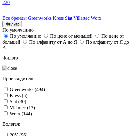
220
Все бренды
Greenworks
Kress
Siat
Villartec
Worx
Фильтр
По умолчанию
По умолчанию
По цене от меньшей
По цене от
большей
По алфавиту от А до Я
По алфавиту от Я до
А
Фильтр
Производитель
Greenworks
(494)
Kress
(5)
Siat
(30)
Villartec
(13)
Worx
(144)
Вольтаж
20V
(96)