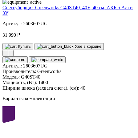
Снегоуборщик Greenworks G40ST40, 40V, 40 см, АКБ 5 А/ч и
ЗУ
Артикул: 2603607UG
31 990 ₽
Купить
Уже в корзине
Артикул:
2603607UG
Производитель:
Greenworks
Модель:
G40ST40
Мощность, (Вт):
1400
Ширина шнека (захвата снега), (см):
40
Варианты комплектаций
40