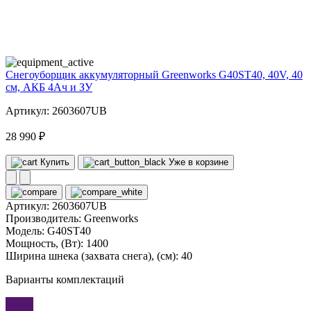
40
volt
Снегоуборщик аккумуляторный Greenworks G40ST40, 40V, 40
см, АКБ 4Ач и ЗУ
Артикул: 2603607UB
28 990 ₽
Купить
Уже в корзине
Артикул:
2603607UB
Производитель:
Greenworks
Модель:
G40ST40
Мощность, (Вт):
1400
Ширина шнека (захвата снега), (см):
40
Варианты комплектаций