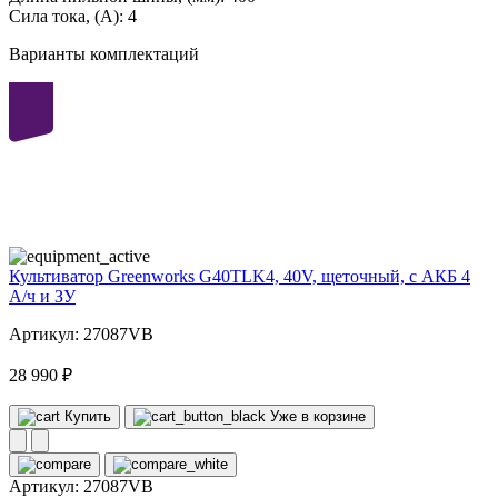
Сила тока, (А):
4
Варианты комплектаций
40
volt
Культиватор Greenworks G40TLK4, 40V, щеточный, с АКБ 4
А/ч и ЗУ
Артикул: 27087VB
28 990 ₽
Купить
Уже в корзине
Артикул:
27087VB