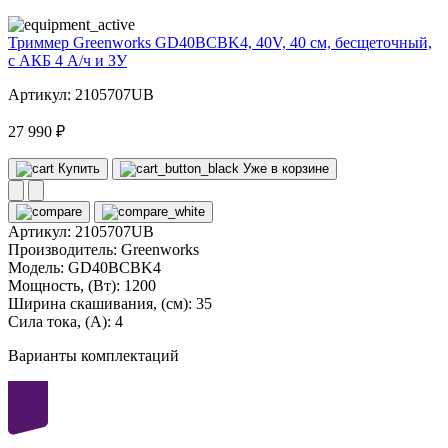
Триммер Greenworks GD40BCBK4, 40V, 40 см, бесщеточный,
с АКБ 4 А/ч и ЗУ
Артикул: 2105707UB
27 990 ₽
Купить
Уже в корзине
Артикул:
2105707UB
Производитель:
Greenworks
Модель:
GD40BCBK4
Мощность, (Вт):
1200
Ширина скашивания, (см):
35
Сила тока, (А):
4
Варианты комплектаций