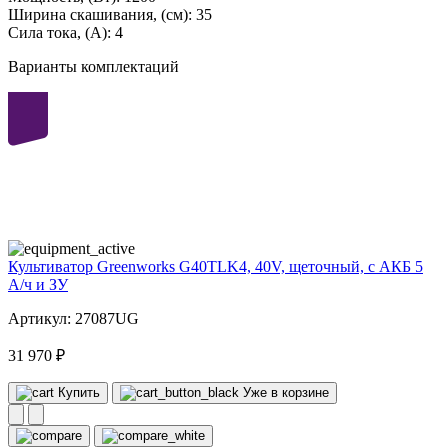
Ширина скашивания, (см):
35
Сила тока, (А):
4
Варианты комплектаций
40
volt
Культиватор Greenworks G40TLK4, 40V, щеточный, с АКБ 5
А/ч и ЗУ
Артикул: 27087UG
31 970 ₽
Купить
Уже в корзине