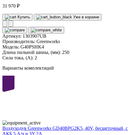
31 970 ₽
Купить
Уже в корзине
Артикул:
1303907UB
Производитель:
Greenworks
Модель:
G40PSHK4
Длина пильной шины, (мм):
250
Сила тока, (А):
2
Варианты комплектаций
40
volt
Воздуходув Greenworks GD40BPG2K5, 40V, бесщеточный, с
АКБ 5 А/ч и ЗУ 2А