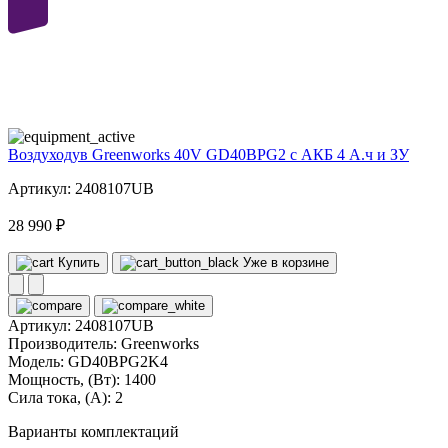
40
volt
Воздуходув Greenworks 40V GD40BPG2 с АКБ 4 А.ч и ЗУ
Артикул: 2408107UB
28 990 ₽
Купить
Уже в корзине
Артикул:
2408107UB
Производитель:
Greenworks
Модель:
GD40BPG2K4
Мощность, (Вт):
1400
Сила тока, (А):
2
Варианты комплектаций