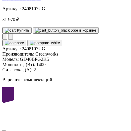
Артикул: 2408107UG
31 970 ₽
Купить
Уже в корзине
Артикул:
2408107UG
Производитель:
Greenworks
Модель:
GD40BPG2K5
Мощность, (Вт):
1400
Сила тока, (А):
2
Варианты комплектаций
40
volt