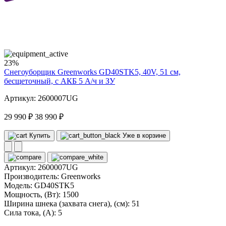
40
volt
23%
Снегоуборщик Greenworks GD40STK5, 40V, 51 см,
бесщеточный, с АКБ 5 А/ч и ЗУ
Артикул: 2600007UG
29 990 ₽
38 990 ₽
Купить
Уже в корзине
Артикул:
2600007UG
Производитель:
Greenworks
Модель:
GD40STK5
Мощность, (Вт):
1500
Ширина шнека (захвата снега), (см):
51
Сила тока, (А):
5