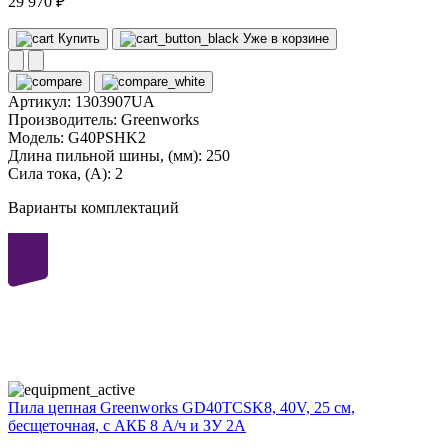
29 970 ₽
Купить
Уже в корзине
Артикул:
1303907UA
Производитель:
Greenworks
Модель:
G40PSHK2
Длина пильной шины, (мм):
250
Сила тока, (А):
2
Варианты комплектаций
40
volt
Пила цепная Greenworks GD40TCSK8, 40V, 25 см,
бесщеточная, с АКБ 8 А/ч и ЗУ 2А