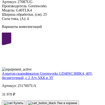
Артикул:
27087UG
Производитель:
Greenworks
Модель:
G40TLK4
Ширина обработки, (см):
25
Сила тока, (А):
4
Варианты комплектаций
40
volt
Аэратор-скарификатор Greenworks GD40SC38IIK4, 40V,
бесщеточный, с 2 А/ч АКБ и ЗУ
Артикул: 2517607UA
31 970 ₽
Купить
Уже в корзине