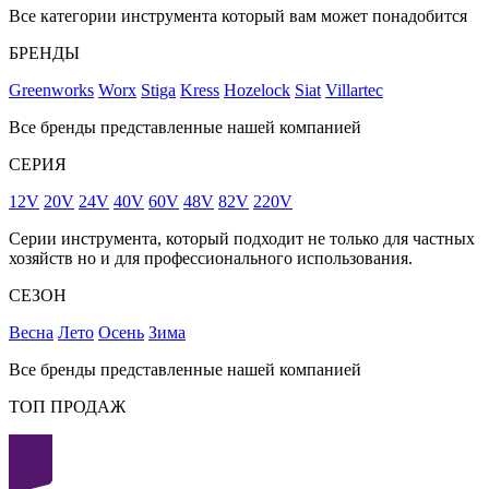
Все категории инструмента который вам может понадобится
БРЕНДЫ
Greenworks
Worx
Stiga
Kress
Hozelock
Siat
Villartec
Все бренды представленные нашей компанией
СЕРИЯ
12V
20V
24V
40V
60V
48V
82V
220V
Серии инструмента, который подходит не только для частных
хозяйств но и для профессионального использования.
СЕЗОН
Весна
Лето
Осень
Зима
Все бренды представленные нашей компанией
ТОП ПРОДАЖ