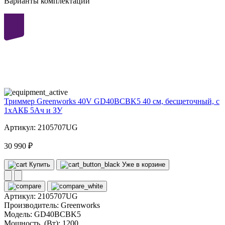
Варианты комплектаций
40
volt
Триммер Greenworks 40V GD40BCBK5 40 см, бесщеточный, с
1хАКБ 5Ач и ЗУ
Артикул: 2105707UG
30 990 ₽
Купить
Уже в корзине
Артикул:
2105707UG
Производитель:
Greenworks
Модель:
GD40BCBK5
Мощность, (Вт):
1200