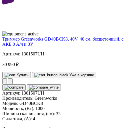
40
volt
Триммер Greenworks GD40BCK8, 40V, 40 см, бесщеточный, с
АКБ 8 А/ч и ЗУ
Артикул: 1301507UH
30 990 ₽
Купить
Уже в корзине
Артикул:
1301507UH
Производитель:
Greenworks
Модель:
GD40BCK8
Мощность, (Вт):
1000
Ширина скашивания, (см):
35
Сила тока, (А):
4