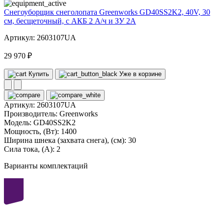
Снегоуборщик снеголопата Greenworks GD40SS2K2, 40V, 30
см, бесщеточный, с АКБ 2 А/ч и ЗУ 2А
Артикул: 2603107UA
29 970 ₽
Купить
Уже в корзине
Артикул:
2603107UA
Производитель:
Greenworks
Модель:
GD40SS2K2
Мощность, (Вт):
1400
Ширина шнека (захвата снега), (см):
30
Сила тока, (А):
2
Варианты комплектаций