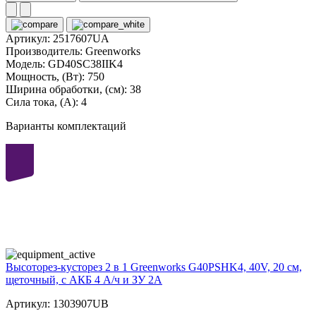
Артикул:
2517607UA
Производитель:
Greenworks
Модель:
GD40SC38IIK4
Мощность, (Вт):
750
Ширина обработки, (см):
38
Сила тока, (А):
4
Варианты комплектаций
40
volt
Высоторез-кусторез 2 в 1 Greenworks G40PSHK4, 40V, 20 см,
щеточный, с АКБ 4 А/ч и ЗУ 2А
Артикул: 1303907UB