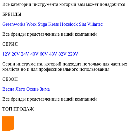
Все категории инструмента который вам может понадобится
БРЕНДЫ
Greenworks
Worx
Stiga
Kress
Hozelock
Siat
Villartec
Все бренды представленные нашей компанией
СЕРИЯ
12V
20V
24V
40V
60V
48V
82V
220V
Серии инструмента, который подходит не только для частных
хозяйств но и для профессионального использования.
СЕЗОН
Весна
Лето
Осень
Зима
Все бренды представленные нашей компанией
ТОП ПРОДАЖ