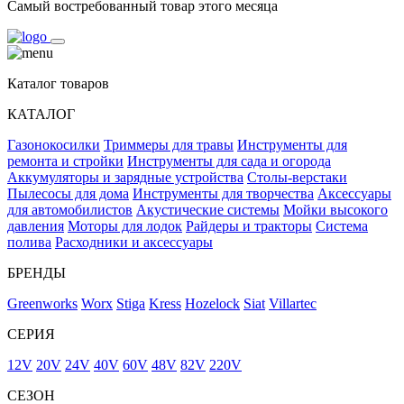
Самый востребованный товар этого месяца
Каталог товаров
КАТАЛОГ
Газонокосилки
Триммеры для травы
Инструменты для
ремонта и стройки
Инструменты для сада и огорода
Аккумуляторы и зарядные устройства
Столы-верстаки
Пылесосы для дома
Инструменты для творчества
Аксессуары
для автомобилистов
Акустические системы
Мойки высокого
давления
Моторы для лодок
Райдеры и тракторы
Система
полива
Расходники и аксессуары
БРЕНДЫ
Greenworks
Worx
Stiga
Kress
Hozelock
Siat
Villartec
СЕРИЯ
12V
20V
24V
40V
60V
48V
82V
220V
СЕЗОН