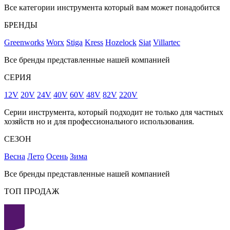
Все категории инструмента который вам может понадобится
БРЕНДЫ
Greenworks
Worx
Stiga
Kress
Hozelock
Siat
Villartec
Все бренды представленные нашей компанией
СЕРИЯ
12V
20V
24V
40V
60V
48V
82V
220V
Серии инструмента, который подходит не только для частных
хозяйств но и для профессионального использования.
СЕЗОН
Весна
Лето
Осень
Зима
Все бренды представленные нашей компанией
ТОП ПРОДАЖ