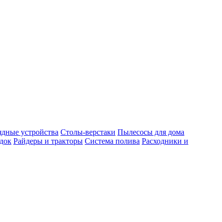
ядные устройства
Столы-верстаки
Пылесосы для дома
док
Райдеры и тракторы
Система полива
Расходники и