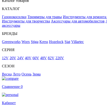
Каталог товаров
КАТАЛОГ
Газонокосилки
Триммеры для травы
Инструменты для ремонта
Инструменты для творчества
Аксессуары для автомобилистов
аксессуары
БРЕНДЫ
Greenworks
Worx
Stiga
Kress
Hozelock
Siat
Villartec
СЕРИЯ
12V
20V
24V
40V
60V
48V
82V
220V
СЕЗОН
Весна
Лето
Осень
Зима
Сравнение
0
Кабинет