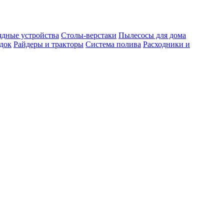
ядные устройства
Столы-верстаки
Пылесосы для дома
док
Райдеры и тракторы
Система полива
Расходники и