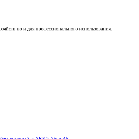
озяйств но и для профессионального использования.
 бесщеточный, с АКБ 5 А/ч и ЗУ