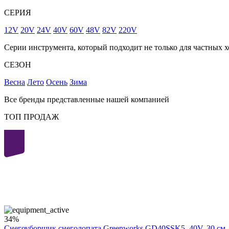
СЕРИЯ
12V
20V
24V
40V
60V
48V
82V
220V
Серии инструмента, который подходит не только для частных х
СЕЗОН
Весна
Лето
Осень
Зима
Все бренды представленные нашей компанией
ТОП ПРОДАЖ
40
volt
34%
Снегоуборщик снеголопата Greenworks GD40SSK5, 40V, 30 см,