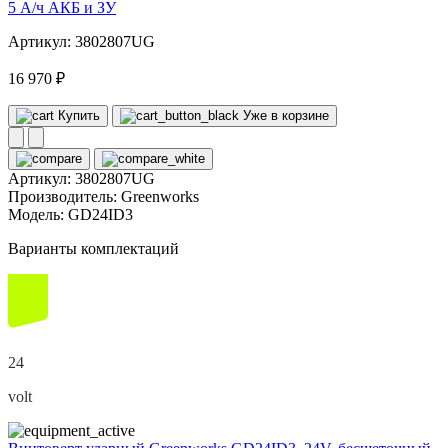
5 А/ч АКБ и ЗУ
Артикул: 3802807UG
16 970 ₽
Купить
Уже в корзине
Артикул:
3802807UG
Производитель:
Greenworks
Модель:
GD24ID3
Варианты комплектаций
24
volt