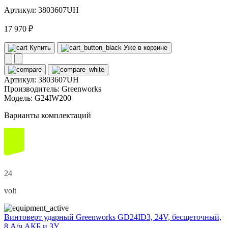
Артикул: 3803607UH
17 970 ₽
Купить
Уже в корзине
Артикул:
3803607UH
Производитель:
Greenworks
Модель:
G24IW200
Варианты комплектаций
24
volt
Винтоверт ударный Greenworks GD24ID3, 24V, бесщеточный,
8 А/ч АКБ и ЗУ