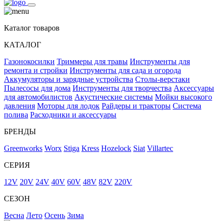
Каталог товаров
КАТАЛОГ
Газонокосилки
Триммеры для травы
Инструменты для
ремонта и стройки
Инструменты для сада и огорода
Аккумуляторы и зарядные устройства
Столы-верстаки
Пылесосы для дома
Инструменты для творчества
Аксессуары
для автомобилистов
Акустические системы
Мойки высокого
давления
Моторы для лодок
Райдеры и тракторы
Система
полива
Расходники и аксессуары
БРЕНДЫ
Greenworks
Worx
Stiga
Kress
Hozelock
Siat
Villartec
СЕРИЯ
12V
20V
24V
40V
60V
48V
82V
220V
СЕЗОН
Весна
Лето
Осень
Зима