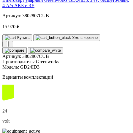
Винтоверт ударный Greenworks GD24ID3, 24V, бесщеточный,
4 А/ч АКБ и ЗУ
Артикул: 3802807CUB
15 970 ₽
Купить
Уже в корзине
Артикул:
3802807CUB
Производитель:
Greenworks
Модель:
GD24ID3
Варианты комплектаций
24
volt