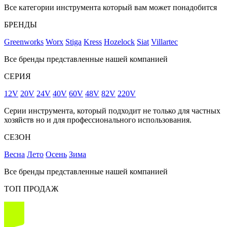
Все категории инструмента который вам может понадобится
БРЕНДЫ
Greenworks
Worx
Stiga
Kress
Hozelock
Siat
Villartec
Все бренды представленные нашей компанией
СЕРИЯ
12V
20V
24V
40V
60V
48V
82V
220V
Серии инструмента, который подходит не только для частных
хозяйств но и для профессионального использования.
СЕЗОН
Весна
Лето
Осень
Зима
Все бренды представленные нашей компанией
ТОП ПРОДАЖ