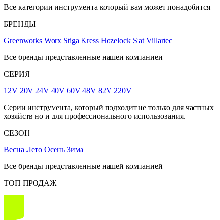
Все категории инструмента который вам может понадобится
БРЕНДЫ
Greenworks
Worx
Stiga
Kress
Hozelock
Siat
Villartec
Все бренды представленные нашей компанией
СЕРИЯ
12V
20V
24V
40V
60V
48V
82V
220V
Серии инструмента, который подходит не только для частных
хозяйств но и для профессионального использования.
СЕЗОН
Весна
Лето
Осень
Зима
Все бренды представленные нашей компанией
ТОП ПРОДАЖ