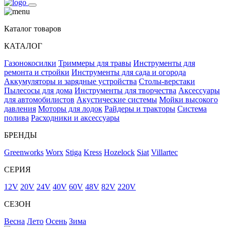
Каталог товаров
КАТАЛОГ
Газонокосилки
Триммеры для травы
Инструменты для
ремонта и стройки
Инструменты для сада и огорода
Аккумуляторы и зарядные устройства
Столы-верстаки
Пылесосы для дома
Инструменты для творчества
Аксессуары
для автомобилистов
Акустические системы
Мойки высокого
давления
Моторы для лодок
Райдеры и тракторы
Система
полива
Расходники и аксессуары
БРЕНДЫ
Greenworks
Worx
Stiga
Kress
Hozelock
Siat
Villartec
СЕРИЯ
12V
20V
24V
40V
60V
48V
82V
220V
СЕЗОН
Весна
Лето
Осень
Зима