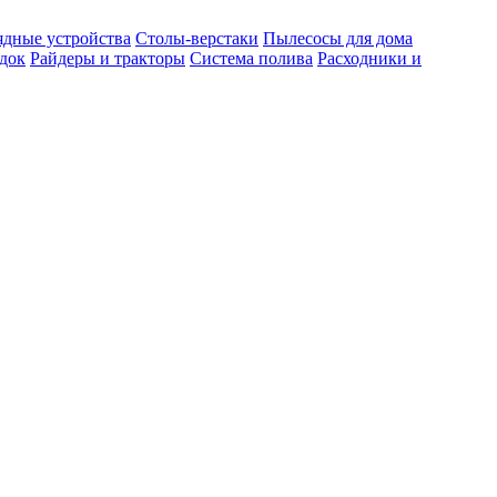
ядные устройства
Столы-верстаки
Пылесосы для дома
док
Райдеры и тракторы
Система полива
Расходники и