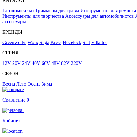
КАТАЛОГ
Газонокосилки
Триммеры для травы
Инструменты для ремонта
Инструменты для творчества
Аксессуары для автомобилистов
аксессуары
БРЕНДЫ
Greenworks
Worx
Stiga
Kress
Hozelock
Siat
Villartec
СЕРИЯ
12V
20V
24V
40V
60V
48V
82V
220V
СЕЗОН
Весна
Лето
Осень
Зима
Сравнение
0
Кабинет