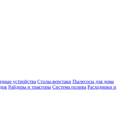
ядные устройства
Столы-верстаки
Пылесосы для дома
док
Райдеры и тракторы
Система полива
Расходники и