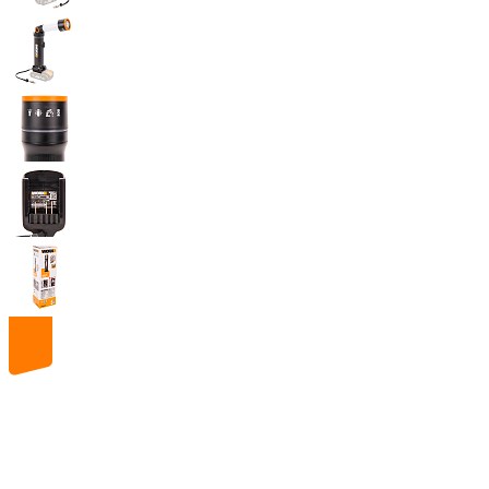
20
volt