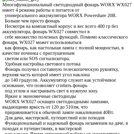
Многофункциональный светодиодный фонарь WORX WX027
имеет 4 режима работы и питается от
универсального аккумулятора WORX Powershare 20В.
Больше чем просто фонарь
Несмотря на компактный корпус и вес всего 400 гр без
аккумулятора, фонарь WX027 совместил в
себе множество полезных функций. Помимо классического
фонаря, WX027 может использоваться
как фонарь, как настольная лампа с полной мощностью, в
качестве ночника с приглушенным
светом или SOS сигнализатора.
Удобная настройка светового потока
Фонарь получил составную телескопическую рукоятку,
верхняя часть которой имеет угол наклона
до 140 градусов. Аккумулятор служит как устойчивое
основание, что позволяет сгибать фонарь
под углом и настраивать свет в нужную зону.
Яркие и экономичные светодиоды
WORX WX027 оснащен светодиодными лампами,
выдающими яркость от 120 до 510лм, что
приравнивается к обычной лампе накаливания 40Вт.
Для дачи, мастерской, путешествий или походов
Функциональный и надежный фонарь незаменим на даче, в
походах и путешествиях, в мастерской
или гараже. Время автономной работы от аккумулятора