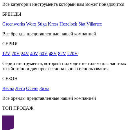
Все категории инструмента который вам может понадобится
БРЕНДЫ
Greenworks
Worx
Stiga
Kress
Hozelock
Siat
Villartec
Все бренды представленные нашей компанией
СЕРИЯ
12V
20V
24V
40V
60V
48V
82V
220V
Серии инструмента, который подходит не только для частных
хозяйств но и для профессионального использования.
СЕЗОН
Весна
Лето
Осень
Зима
Все бренды представленные нашей компанией
ТОП ПРОДАЖ