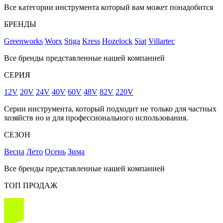
Все категории инструмента который вам может понадобится
БРЕНДЫ
Greenworks
Worx
Stiga
Kress
Hozelock
Siat
Villartec
Все бренды представленные нашей компанией
СЕРИЯ
12V
20V
24V
40V
60V
48V
82V
220V
Серии инструмента, который подходит не только для частных
хозяйств но и для профессионального использования.
СЕЗОН
Весна
Лето
Осень
Зима
Все бренды представленные нашей компанией
ТОП ПРОДАЖ