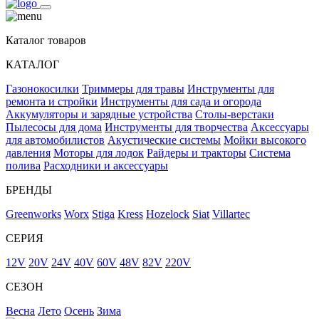
Каталог товаров
КАТАЛОГ
Газонокосилки
Триммеры для травы
Инструменты для
ремонта и стройки
Инструменты для сада и огорода
Аккумуляторы и зарядные устройства
Столы-верстаки
Пылесосы для дома
Инструменты для творчества
Аксессуары
для автомобилистов
Акустические системы
Мойки высокого
давления
Моторы для лодок
Райдеры и тракторы
Система
полива
Расходники и аксессуары
БРЕНДЫ
Greenworks
Worx
Stiga
Kress
Hozelock
Siat
Villartec
СЕРИЯ
12V
20V
24V
40V
60V
48V
82V
220V
СЕЗОН
Весна
Лето
Осень
Зима