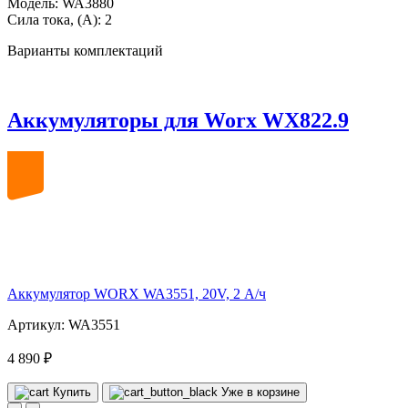
Модель:
WA3880
Сила тока, (А):
2
Варианты комплектаций
Аккумуляторы для Worx WX822.9
20
volt
Аккумулятор WORX WA3551, 20V, 2 А/ч
Артикул: WA3551
4 890 ₽
Купить
Уже в корзине