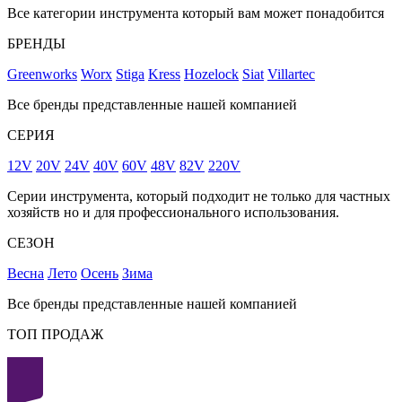
Все категории инструмента который вам может понадобится
БРЕНДЫ
Greenworks
Worx
Stiga
Kress
Hozelock
Siat
Villartec
Все бренды представленные нашей компанией
СЕРИЯ
12V
20V
24V
40V
60V
48V
82V
220V
Серии инструмента, который подходит не только для частных
хозяйств но и для профессионального использования.
СЕЗОН
Весна
Лето
Осень
Зима
Все бренды представленные нашей компанией
ТОП ПРОДАЖ