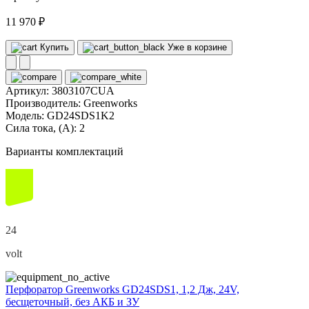
11 970 ₽
Купить
Уже в корзине
Артикул:
3803107CUA
Производитель:
Greenworks
Модель:
GD24SDS1K2
Сила тока, (А):
2
Варианты комплектаций
24
volt
Перфоратор Greenworks GD24SDS1, 1,2 Дж, 24V,
бесщеточный, без АКБ и ЗУ