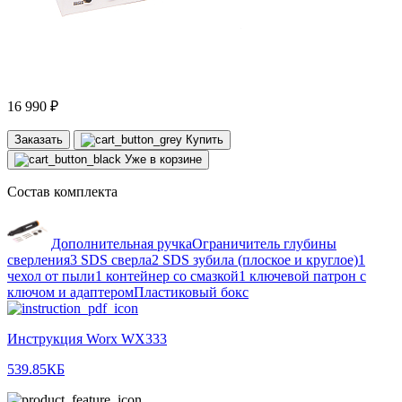
16 990 ₽
Заказать
Купить
Уже в корзине
Состав комплекта
Дополнительная ручкаОграничитель глубины
сверления3 SDS сверла2 SDS зубила (плоское и круглое)1
чехол от пыли1 контейнер со смазкой1 ключевой патрон с
ключом и адаптеромПластиковый бокс
Инструкция Worx WX333
539.85КБ