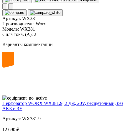
Артикул:
WX381
Производитель:
Worx
Модель:
WX381
Сила тока, (А):
2
Варианты комплектаций
20
volt
Перфоратор WORX WX381.9, 2 Дж, 20V, бесщеточный, без
АКБ и ЗУ
Артикул: WX381.9
12 690 ₽