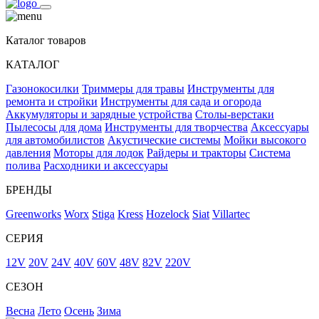
Каталог товаров
КАТАЛОГ
Газонокосилки
Триммеры для травы
Инструменты для
ремонта и стройки
Инструменты для сада и огорода
Аккумуляторы и зарядные устройства
Столы-верстаки
Пылесосы для дома
Инструменты для творчества
Аксессуары
для автомобилистов
Акустические системы
Мойки высокого
давления
Моторы для лодок
Райдеры и тракторы
Система
полива
Расходники и аксессуары
БРЕНДЫ
Greenworks
Worx
Stiga
Kress
Hozelock
Siat
Villartec
СЕРИЯ
12V
20V
24V
40V
60V
48V
82V
220V
СЕЗОН
Весна
Лето
Осень
Зима