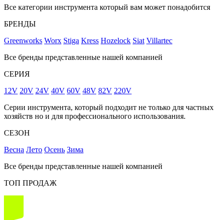
Все категории инструмента который вам может понадобится
БРЕНДЫ
Greenworks
Worx
Stiga
Kress
Hozelock
Siat
Villartec
Все бренды представленные нашей компанией
СЕРИЯ
12V
20V
24V
40V
60V
48V
82V
220V
Серии инструмента, который подходит не только для частных
хозяйств но и для профессионального использования.
СЕЗОН
Весна
Лето
Осень
Зима
Все бренды представленные нашей компанией
ТОП ПРОДАЖ