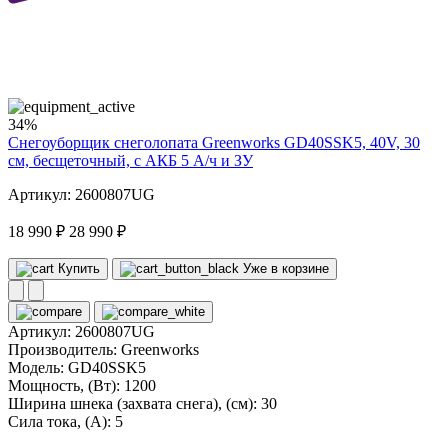
40
volt
34%
Снегоуборщик снеголопата Greenworks GD40SSK5, 40V, 30
см, бесщеточный, с АКБ 5 А/ч и ЗУ
Артикул: 2600807UG
18 990 ₽
28 990 ₽
Купить
Уже в корзине
Артикул:
2600807UG
Производитель:
Greenworks
Модель:
GD40SSK5
Мощность, (Вт):
1200
Ширина шнека (захвата снега), (см):
30
Сила тока, (А):
5