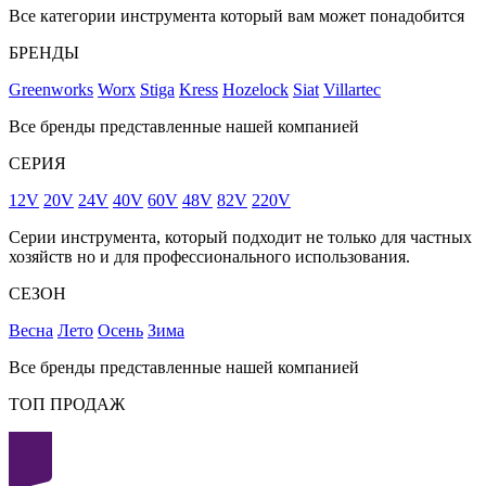
Все категории инструмента который вам может понадобится
БРЕНДЫ
Greenworks
Worx
Stiga
Kress
Hozelock
Siat
Villartec
Все бренды представленные нашей компанией
СЕРИЯ
12V
20V
24V
40V
60V
48V
82V
220V
Серии инструмента, который подходит не только для частных
хозяйств но и для профессионального использования.
СЕЗОН
Весна
Лето
Осень
Зима
Все бренды представленные нашей компанией
ТОП ПРОДАЖ