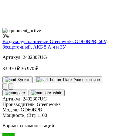
60
volt
8%
Воздуходув ранцевый Greenworks GD60BPB, 60V,
бесщеточный, АКБ 5 А.ч и ЗУ
Артикул: 2402307UG
33 970 ₽
36 970 ₽
Купить
Уже в корзине
Артикул:
2402307UG
Производитель:
Greenworks
Модель:
GD60BPB
Мощность, (Вт):
1100
Варианты комплектаций