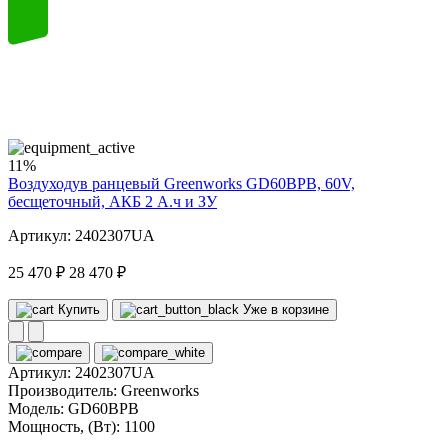
60
volt
11%
Воздуходув ранцевый Greenworks GD60BPB, 60V,
бесщеточный, АКБ 2 А.ч и ЗУ
Артикул: 2402307UA
25 470 ₽
28 470 ₽
Купить
Уже в корзине
Артикул:
2402307UA
Производитель:
Greenworks
Модель:
GD60BPB
Мощность, (Вт):
1100