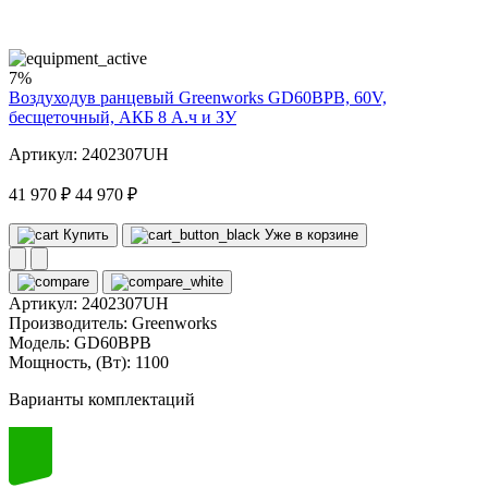
volt
7%
Воздуходув ранцевый Greenworks GD60BPB, 60V,
бесщеточный, АКБ 8 А.ч и ЗУ
Артикул: 2402307UH
41 970 ₽
44 970 ₽
Купить
Уже в корзине
Артикул:
2402307UH
Производитель:
Greenworks
Модель:
GD60BPB
Мощность, (Вт):
1100
Варианты комплектаций