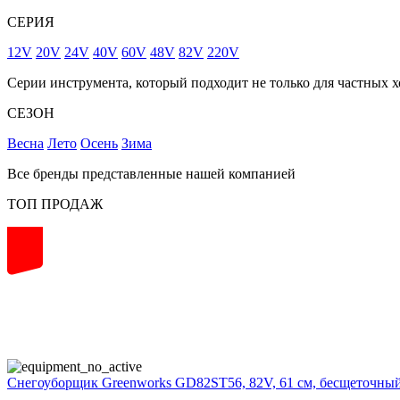
СЕРИЯ
12V
20V
24V
40V
60V
48V
82V
220V
Серии инструмента, который подходит не только для частных х
СЕЗОН
Весна
Лето
Осень
Зима
Все бренды представленные нашей компанией
ТОП ПРОДАЖ
82
volt
Снегоуборщик Greenworks GD82ST56, 82V, 61 см, бесщеточный