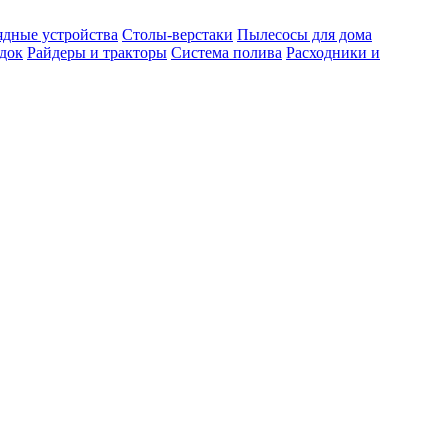
ядные устройства
Столы-верстаки
Пылесосы для дома
док
Райдеры и тракторы
Система полива
Расходники и