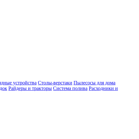
ядные устройства
Столы-верстаки
Пылесосы для дома
док
Райдеры и тракторы
Система полива
Расходники и