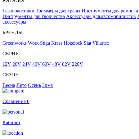
КАТАЛОГ
Газонокосилки
Триммеры для травы
Инструменты для ремонта
Инструменты для творчества
Аксессуары для автомобилистов
аксессуары
БРЕНДЫ
Greenworks
Worx
Stiga
Kress
Hozelock
Siat
Villartec
СЕРИЯ
12V
20V
24V
40V
60V
48V
82V
220V
СЕЗОН
Весна
Лето
Осень
Зима
Сравнение
0
Кабинет