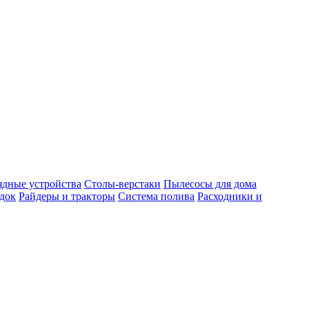
ядные устройства
Столы-верстаки
Пылесосы для дома
док
Райдеры и тракторы
Система полива
Расходники и