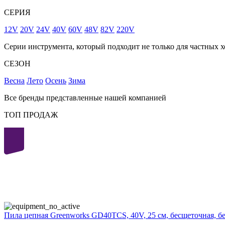
СЕРИЯ
12V
20V
24V
40V
60V
48V
82V
220V
Серии инструмента, который подходит не только для частных х
СЕЗОН
Весна
Лето
Осень
Зима
Все бренды представленные нашей компанией
ТОП ПРОДАЖ
40
volt
Пила цепная Greenworks GD40TCS, 40V, 25 см, бесщеточная, б