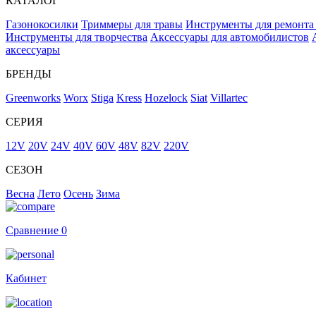
КАТАЛОГ
Газонокосилки
Триммеры для травы
Инструменты для ремонта
Инструменты для творчества
Аксессуары для автомобилистов
аксессуары
БРЕНДЫ
Greenworks
Worx
Stiga
Kress
Hozelock
Siat
Villartec
СЕРИЯ
12V
20V
24V
40V
60V
48V
82V
220V
СЕЗОН
Весна
Лето
Осень
Зима
Сравнение
0
Кабинет