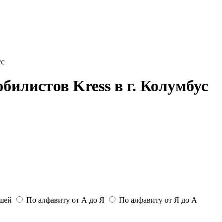
ус
билистов Kress в г. Колумбус
ьшей
По алфавиту от А до Я
По алфавиту от Я до А