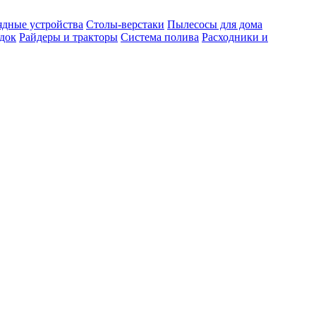
ядные устройства
Столы-верстаки
Пылесосы для дома
док
Райдеры и тракторы
Система полива
Расходники и