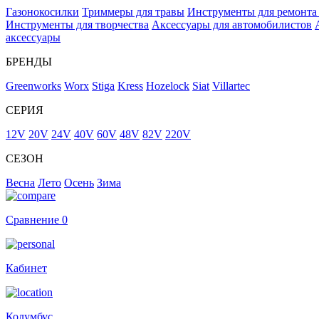
Газонокосилки
Триммеры для травы
Инструменты для ремонта
Инструменты для творчества
Аксессуары для автомобилистов
аксессуары
БРЕНДЫ
Greenworks
Worx
Stiga
Kress
Hozelock
Siat
Villartec
СЕРИЯ
12V
20V
24V
40V
60V
48V
82V
220V
СЕЗОН
Весна
Лето
Осень
Зима
Сравнение
0
Кабинет
Колумбус