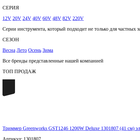
СЕРИЯ
12V
20V
24V
40V
60V
48V
82V
220V
Серии инструмента, который подходит не только для частных х
СЕЗОН
Весна
Лето
Осень
Зима
Все бренды представленные нашей компанией
ТОП ПРОДАЖ
220
Триммер Greenworks GST1246 1200W Deluxe 1301807 (41 см) э
Артикул: 1301807