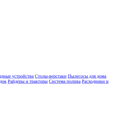
ядные устройства
Столы-верстаки
Пылесосы для дома
док
Райдеры и тракторы
Система полива
Расходники и