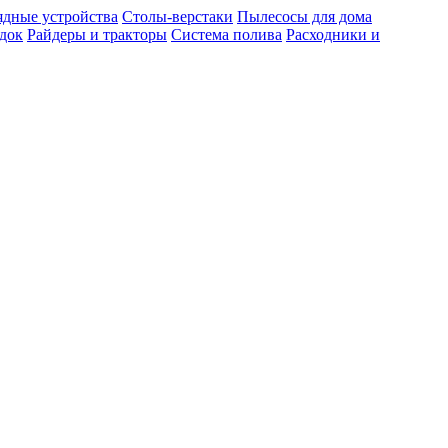
ядные устройства
Столы-верстаки
Пылесосы для дома
док
Райдеры и тракторы
Система полива
Расходники и