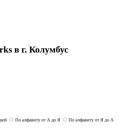
ks в г. Колумбус
ьшей
По алфавиту от А до Я
По алфавиту от Я до А