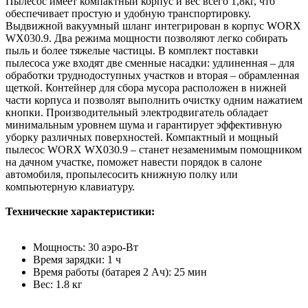
Пылесос имеет компактный корпус и вес всего 1,8кг, что
обеспечивает простую и удобную транспортировку.
Выдвижной вакуумный шланг интегрирован в корпус WORX
WX030.9. Два режима мощности позволяют легко собирать
пыль и более тяжелые частицы. В комплект поставки
пылесоса уже входят две сменные насадки: удлиненная – для
обработки труднодоступных участков и вторая – обрамленная
щеткой. Контейнер для сбора мусора расположен в нижней
части корпуса и позволят выполнить очистку одним нажатием
кнопки. Производительный электродвигатель обладает
минимальным уровнем шума и гарантирует эффективную
уборку различных поверхностей. Компактный и мощный
пылесос WORX WX030.9 – станет незаменимым помощником
на дачном участке, поможет навести порядок в салоне
автомобиля, пропылесосить книжную полку или
компьютерную клавиатуру.
Технические характеристики:
Мощность: 30 аэро-Вт
Время зарядки: 1 ч
Время работы (батарея 2 Ач): 25 мин
Bес: 1.8 кг