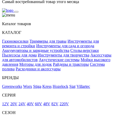
Самый востребованный товар этого месяца
Каталог товаров
КАТАЛОГ
Газонокосилки
Триммеры для травы
Инструменты для
ремонта и стройки
Инструменты для сада и огорода
Аккумуляторы и зарядные устройства
Столы-верстаки
Пылесосы для дома
Инструменты для творчества
Аксессуары
для автомобилистов
Акустические системы
Мойки высокого
давления
Моторы для лодок
Райдеры и тракторы
Система
полива
Расходники и аксессуары
БРЕНДЫ
Greenworks
Worx
Stiga
Kress
Hozelock
Siat
Villartec
СЕРИЯ
12V
20V
24V
40V
60V
48V
82V
220V
СЕЗОН