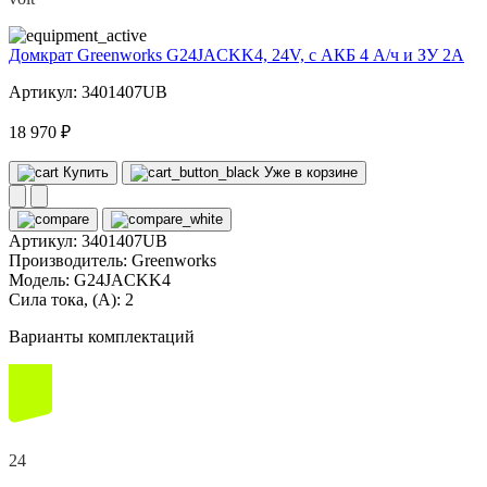
Домкрат Greenworks G24JACKK4, 24V, с АКБ 4 А/ч и ЗУ 2А
Артикул: 3401407UB
18 970 ₽
Купить
Уже в корзине
Артикул:
3401407UB
Производитель:
Greenworks
Модель:
G24JACKK4
Сила тока, (А):
2
Варианты комплектаций
24