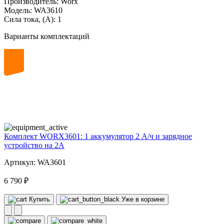
Производитель:
Worx
Модель:
WA3610
Сила тока, (А):
1
Варианты комплектаций
20
volt
Комплект WORX3601: 1 аккумулятор 2 А/ч и зарядное
устройство на 2А
Артикул: WA3601
6 790 ₽
Купить
Уже в корзине