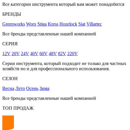
Все категории инструмента который вам может понадобится
БРЕНДЫ
Greenworks
Worx
Stiga
Kress
Hozelock
Siat
Villartec
Все бренды представленные нашей компанией
СЕРИЯ
12V
20V
24V
40V
60V
48V
82V
220V
Серии инструмента, который подходит не только для частных
хозяйств но и для профессионального использования.
СЕЗОН
Весна
Лето
Осень
Зима
Все бренды представленные нашей компанией
ТОП ПРОДАЖ