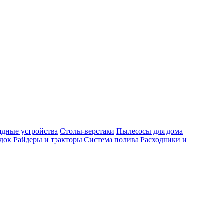
ядные устройства
Столы-верстаки
Пылесосы для дома
док
Райдеры и тракторы
Система полива
Расходники и