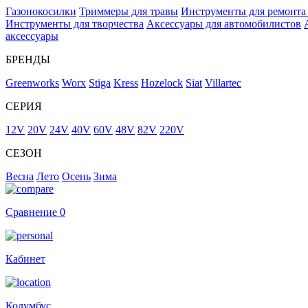
Газонокосилки
Триммеры для травы
Инструменты для ремонта
Инструменты для творчества
Аксессуары для автомобилистов
аксессуары
БРЕНДЫ
Greenworks
Worx
Stiga
Kress
Hozelock
Siat
Villartec
СЕРИЯ
12V
20V
24V
40V
60V
48V
82V
220V
СЕЗОН
Весна
Лето
Осень
Зима
Сравнение
0
Кабинет
Колумбус