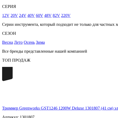
СЕРИЯ
12V
20V
24V
40V
60V
48V
82V
220V
Серии инструмента, который подходит не только для частных х
СЕЗОН
Весна
Лето
Осень
Зима
Все бренды представленные нашей компанией
ТОП ПРОДАЖ
220
Триммер Greenworks GST1246 1200W Deluxe 1301807 (41 см) э
Артикул: 1301807