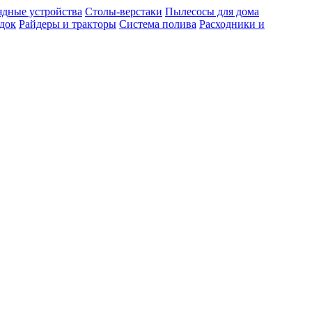
ядные устройства
Столы-верстаки
Пылесосы для дома
док
Райдеры и тракторы
Система полива
Расходники и