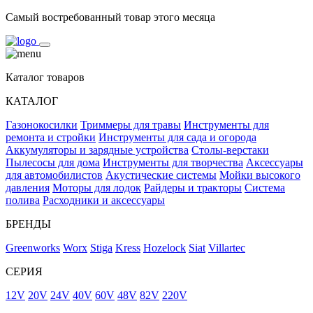
Самый востребованный товар этого месяца
Каталог товаров
КАТАЛОГ
Газонокосилки
Триммеры для травы
Инструменты для
ремонта и стройки
Инструменты для сада и огорода
Аккумуляторы и зарядные устройства
Столы-верстаки
Пылесосы для дома
Инструменты для творчества
Аксессуары
для автомобилистов
Акустические системы
Мойки высокого
давления
Моторы для лодок
Райдеры и тракторы
Система
полива
Расходники и аксессуары
БРЕНДЫ
Greenworks
Worx
Stiga
Kress
Hozelock
Siat
Villartec
СЕРИЯ
12V
20V
24V
40V
60V
48V
82V
220V