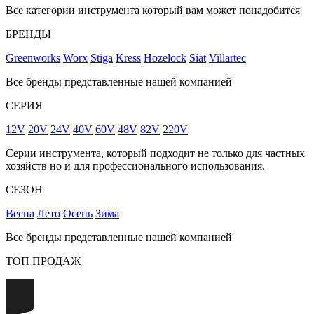
Все категории инструмента который вам может понадобится
БРЕНДЫ
Greenworks
Worx
Stiga
Kress
Hozelock
Siat
Villartec
Все бренды представленные нашей компанией
СЕРИЯ
12V
20V
24V
40V
60V
48V
82V
220V
Серии инструмента, который подходит не только для частных
хозяйств но и для профессионального использования.
СЕЗОН
Весна
Лето
Осень
Зима
Все бренды представленные нашей компанией
ТОП ПРОДАЖ