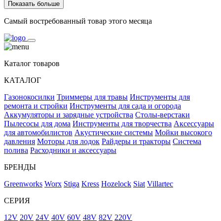
Показать больше
Самый востребованный товар этого месяца
Каталог товаров
КАТАЛОГ
Газонокосилки
Триммеры для травы
Инструменты для
ремонта и стройки
Инструменты для сада и огорода
Аккумуляторы и зарядные устройства
Столы-верстаки
Пылесосы для дома
Инструменты для творчества
Аксессуары
для автомобилистов
Акустические системы
Мойки высокого
давления
Моторы для лодок
Райдеры и тракторы
Система
полива
Расходники и аксессуары
БРЕНДЫ
Greenworks
Worx
Stiga
Kress
Hozelock
Siat
Villartec
СЕРИЯ
12V
20V
24V
40V
60V
48V
82V
220V