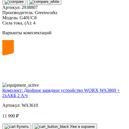
Артикул:
2938807
Производитель:
Greenworks
Модель:
G40UC8
Сила тока, (А):
4
Варианты комплектаций
20
volt
Комплект: Двойное зарядное устройство WORX WA3869 +
2xАКБ 2 А/ч
Артикул: WA3610
11 990 ₽
Купить
Уже в корзине