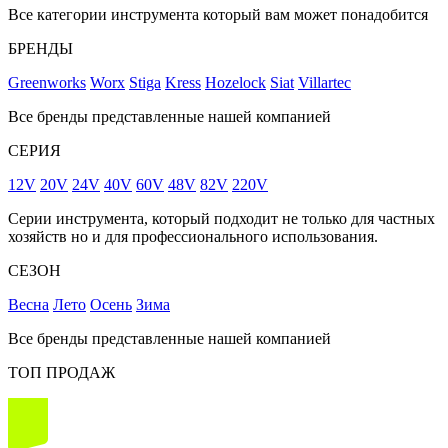
Все категории инструмента который вам может понадобится
БРЕНДЫ
Greenworks
Worx
Stiga
Kress
Hozelock
Siat
Villartec
Все бренды представленные нашей компанией
СЕРИЯ
12V
20V
24V
40V
60V
48V
82V
220V
Серии инструмента, который подходит не только для частных
хозяйств но и для профессионального использования.
СЕЗОН
Весна
Лето
Осень
Зима
Все бренды представленные нашей компанией
ТОП ПРОДАЖ