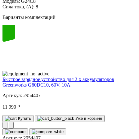
Модель:
G24C8
Сила тока, (А):
8
Варианты комплектаций
60
volt
Быстрое зарядное устройство для 2-х аккумуляторов
Greenworks G60DC10, 60V, 10A
Артикул: 2954407
11 990 ₽
Купить
Уже в корзине
Артикул:
2954407