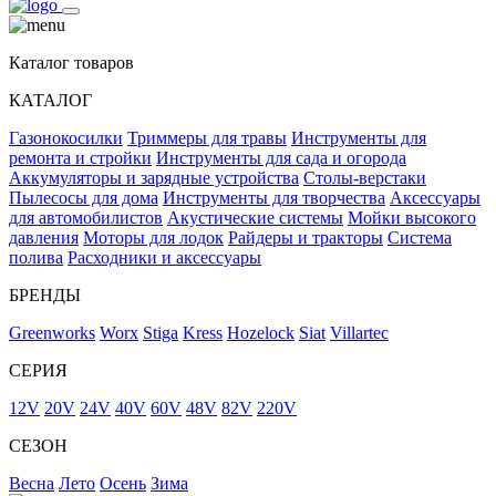
Каталог товаров
КАТАЛОГ
Газонокосилки
Триммеры для травы
Инструменты для
ремонта и стройки
Инструменты для сада и огорода
Аккумуляторы и зарядные устройства
Столы-верстаки
Пылесосы для дома
Инструменты для творчества
Аксессуары
для автомобилистов
Акустические системы
Мойки высокого
давления
Моторы для лодок
Райдеры и тракторы
Система
полива
Расходники и аксессуары
БРЕНДЫ
Greenworks
Worx
Stiga
Kress
Hozelock
Siat
Villartec
СЕРИЯ
12V
20V
24V
40V
60V
48V
82V
220V
СЕЗОН
Весна
Лето
Осень
Зима