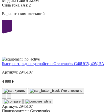
Модель:
G40UCM2M
Сила тока, (А):
2
Варианты комплектаций
40
volt
Быстрое зарядное устройство Greenworks G40UC5, 40V, 5А
Артикул: 2945107
4 990 ₽
Купить
Уже в корзине
Артикул:
2945107
Производитель:
Greenworks