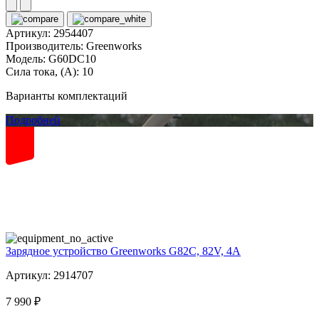
Артикул:
2954407
Производитель:
Greenworks
Модель:
G60DC10
Сила тока, (А):
10
Варианты комплектаций
Подробней
82
volt
Зарядное устройство Greenworks G82C, 82V, 4А
Артикул: 2914707
7 990 ₽