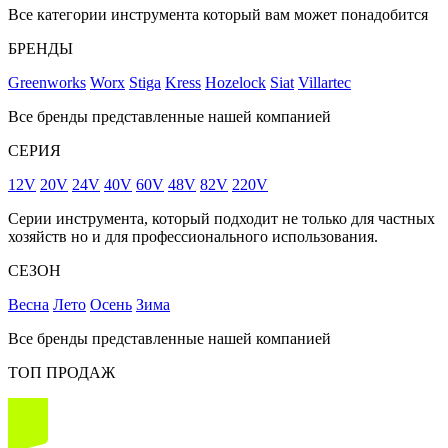
Все категории инструмента который вам может понадобится
БРЕНДЫ
Greenworks
Worx
Stiga
Kress
Hozelock
Siat
Villartec
Все бренды представленные нашей компанией
СЕРИЯ
12V
20V
24V
40V
60V
48V
82V
220V
Серии инструмента, который подходит не только для частных
хозяйств но и для профессионального использования.
СЕЗОН
Весна
Лето
Осень
Зима
Все бренды представленные нашей компанией
ТОП ПРОДАЖ