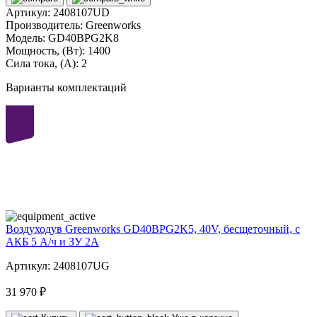
Артикул:
2408107UD
Производитель:
Greenworks
Модель:
GD40BPG2K8
Мощность, (Вт):
1400
Сила тока, (А):
2
Варианты комплектаций
40
volt
Воздуходув Greenworks GD40BPG2K5, 40V, бесщеточный, с
АКБ 5 А/ч и ЗУ 2А
Артикул: 2408107UG
31 970 ₽