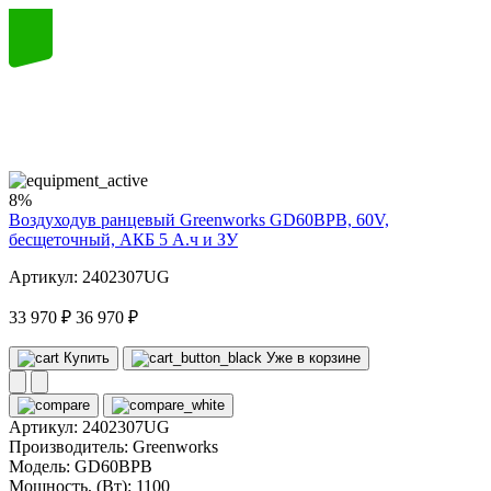
60
volt
8%
Воздуходув ранцевый Greenworks GD60BPB, 60V,
бесщеточный, АКБ 5 А.ч и ЗУ
Артикул: 2402307UG
33 970 ₽
36 970 ₽
Купить
Уже в корзине
Артикул:
2402307UG
Производитель:
Greenworks
Модель:
GD60BPB
Мощность, (Вт):
1100