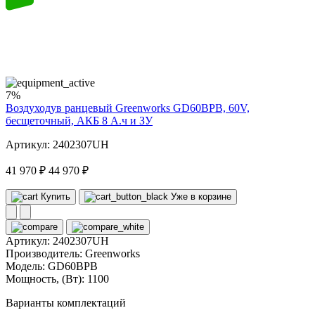
60
volt
7%
Воздуходув ранцевый Greenworks GD60BPB, 60V,
бесщеточный, АКБ 8 А.ч и ЗУ
Артикул: 2402307UH
41 970 ₽
44 970 ₽
Купить
Уже в корзине
Артикул:
2402307UH
Производитель:
Greenworks
Модель:
GD60BPB
Мощность, (Вт):
1100
Варианты комплектаций