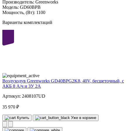
Производитель:
Greenworks
Модель:
GD60BPB
Мощность, (Вт):
1100
Варианты комплектаций
40
volt
Воздуходув Greenworks GD40BPG2K8, 40V, бесщеточный, с
АКБ 8 А/ч и ЗУ 2А
Артикул: 2408107UD
35 970 ₽
Купить
Уже в корзине