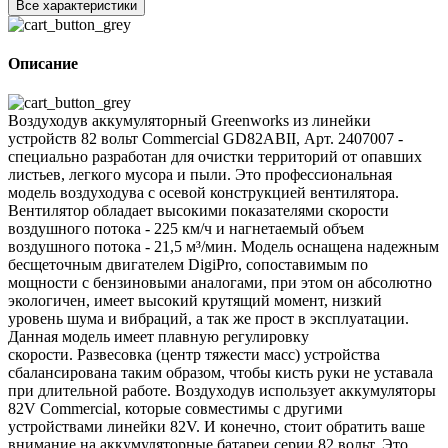
Все характеристики
Описание
Воздуходув аккумуляторный Greenworks из линейки
устройств 82 вольт Commercial GD82ABII, Арт. 2407007 -
специально разработан для очистки территорий от опавших
листьев, легкого мусора и пыли. Это профессиональная
модель воздуходува с осевой конструкцией вентилятора.
Вентилятор обладает высокими показателями скорости
воздушного потока - 225 км/ч и нагнетаемый объем
воздушного потока - 21,5 м³/мин. Модель оснащена надежным
бесщеточным двигателем DigiPro, сопоставимым по
мощности с бензиновыми аналогами, при этом он абсолютно
экологичен, имеет высокий крутящий момент, низкий
уровень шума и вибраций, а так же прост в эксплуатации.
Данная модель имеет плавную регулировку
скорости. Развесовка (центр тяжести масс) устройства
сбалансирована таким образом, чтобы кисть руки не уставала
при длительной работе. Воздуходув использует аккумуляторы
82V Commercial, которые совместимы с другими
устройствами линейки 82V. И конечно, стоит обратить ваше
внимание на аккумуляторные батареи серии 82 вольт. Это