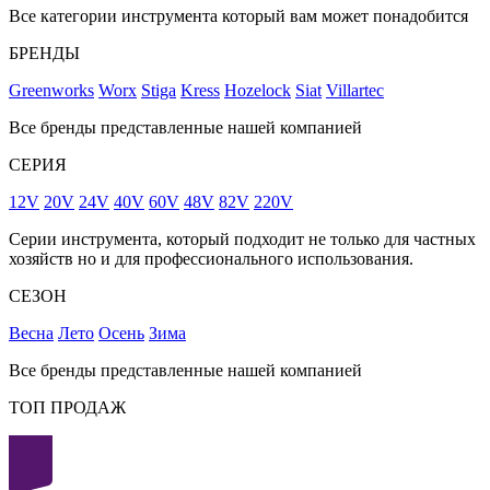
Все категории инструмента который вам может понадобится
БРЕНДЫ
Greenworks
Worx
Stiga
Kress
Hozelock
Siat
Villartec
Все бренды представленные нашей компанией
СЕРИЯ
12V
20V
24V
40V
60V
48V
82V
220V
Серии инструмента, который подходит не только для частных
хозяйств но и для профессионального использования.
СЕЗОН
Весна
Лето
Осень
Зима
Все бренды представленные нашей компанией
ТОП ПРОДАЖ