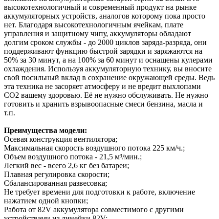
высокотехнологичный и современный продукт на рынке
аккумуляторных устройств, аналогов которому пока просто
нет. Благодаря высокотехнологичным ячейкам, плате
управления и защитному чипу, аккумуляторы обладают
долгим сроком службы - до 2000 циклов заряда-разряда, они
поддерживают функцию быстрой зарядки и заряжаются на
50% за 30 минут, а на 100% за 60 минут и оснащены кулерами
охлаждения. Используя аккумуляторную технику, вы вносите
свой посильный вклад в сохранение окружающей среды. Ведь
эта техника не засоряет атмосферу и не вредит выхлопами
СО2 вашему здоровью. Её не нужно обслуживать. Не нужно
готовить и хранить взрывоопасные смеси бензина, масла и
т.п.
Преимущества модели:
Осевая конструкция вентилятора;
Максимальная скорость воздушного потока 225 км/ч.;
Объем воздушного потока - 21,5 м³/мин.;
Легкий вес - всего 2,6 кг без батареи;
Плавная регулировка скорости;
Сбалансированная развесовка;
Не требует времени для подготовки к работе, включение
нажатием одной кнопки;
Работа от 82V аккумулятора совместимого с другими
устройствами из линейки 82V;