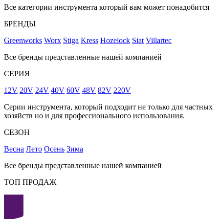
Все категории инструмента который вам может понадобится
БРЕНДЫ
Greenworks
Worx
Stiga
Kress
Hozelock
Siat
Villartec
Все бренды представленные нашей компанией
СЕРИЯ
12V
20V
24V
40V
60V
48V
82V
220V
Серии инструмента, который подходит не только для частных
хозяйств но и для профессионального использования.
СЕЗОН
Весна
Лето
Осень
Зима
Все бренды представленные нашей компанией
ТОП ПРОДАЖ