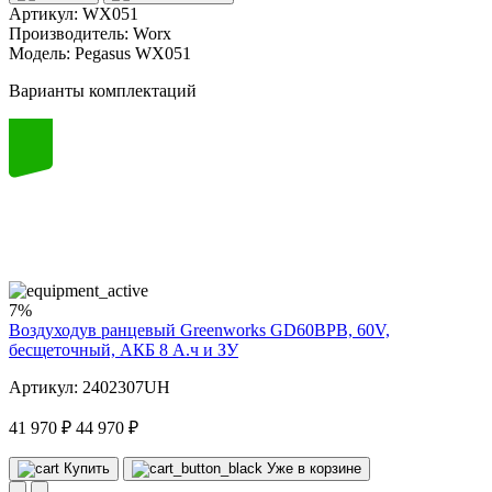
Артикул:
WX051
Производитель:
Worx
Модель:
Pegasus WX051
Варианты комплектаций
60
volt
7%
Воздуходув ранцевый Greenworks GD60BPB, 60V,
бесщеточный, АКБ 8 А.ч и ЗУ
Артикул: 2402307UH
41 970 ₽
44 970 ₽
Купить
Уже в корзине