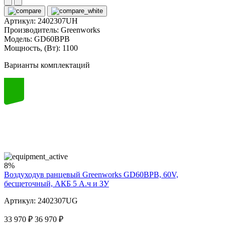
Артикул:
2402307UH
Производитель:
Greenworks
Модель:
GD60BPB
Мощность, (Вт):
1100
Варианты комплектаций
60
volt
8%
Воздуходув ранцевый Greenworks GD60BPB, 60V,
бесщеточный, АКБ 5 А.ч и ЗУ
Артикул: 2402307UG
33 970 ₽
36 970 ₽