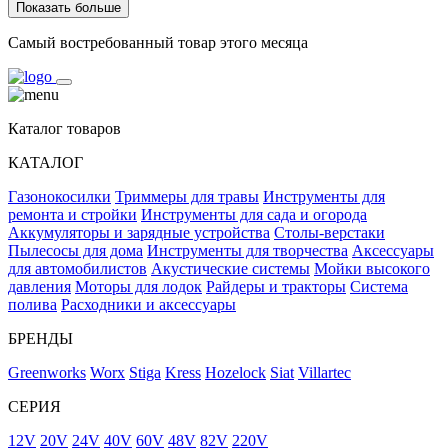
Показать больше
Самый востребованный товар этого месяца
Каталог товаров
КАТАЛОГ
Газонокосилки
Триммеры для травы
Инструменты для
ремонта и стройки
Инструменты для сада и огорода
Аккумуляторы и зарядные устройства
Столы-верстаки
Пылесосы для дома
Инструменты для творчества
Аксессуары
для автомобилистов
Акустические системы
Мойки высокого
давления
Моторы для лодок
Райдеры и тракторы
Система
полива
Расходники и аксессуары
БРЕНДЫ
Greenworks
Worx
Stiga
Kress
Hozelock
Siat
Villartec
СЕРИЯ
12V
20V
24V
40V
60V
48V
82V
220V