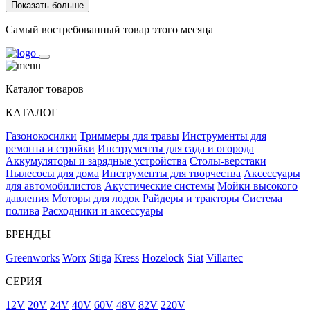
Показать больше
Самый востребованный товар этого месяца
Каталог товаров
КАТАЛОГ
Газонокосилки
Триммеры для травы
Инструменты для
ремонта и стройки
Инструменты для сада и огорода
Аккумуляторы и зарядные устройства
Столы-верстаки
Пылесосы для дома
Инструменты для творчества
Аксессуары
для автомобилистов
Акустические системы
Мойки высокого
давления
Моторы для лодок
Райдеры и тракторы
Система
полива
Расходники и аксессуары
БРЕНДЫ
Greenworks
Worx
Stiga
Kress
Hozelock
Siat
Villartec
СЕРИЯ
12V
20V
24V
40V
60V
48V
82V
220V