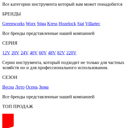
Все категории инструмента который вам может понадобится
БРЕНДЫ
Greenworks
Worx
Stiga
Kress
Hozelock
Siat
Villartec
Все бренды представленные нашей компанией
СЕРИЯ
12V
20V
24V
40V
60V
48V
82V
220V
Серии инструмента, который подходит не только для частных
хозяйств но и для профессионального использования.
СЕЗОН
Весна
Лето
Осень
Зима
Все бренды представленные нашей компанией
ТОП ПРОДАЖ