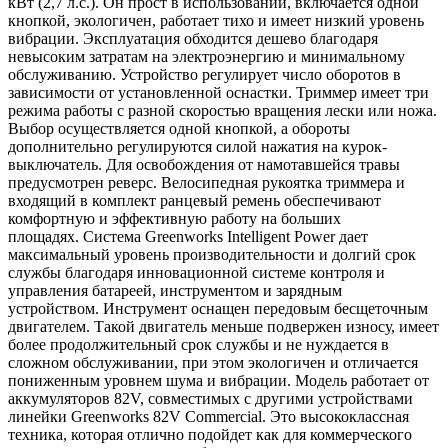
кВт (2,7 л.с.). Он прост в использовании, включается одной
кнопкой, экологичен, работает тихо и имеет низкий уровень
вибрации. Эксплуатация обходится дешево благодаря
невысоким затратам на электроэнергию и минимальному
обслуживанию. Устройство регулирует число оборотов в
зависимости от установленной оснастки. Триммер имеет три
режима работы с разной скоростью вращения лески или ножа.
Выбор осуществляется одной кнопкой, а обороты
дополнительно регулируются силой нажатия на курок-
выключатель. Для освобождения от намотавшейся травы
предусмотрен реверс. Велосипедная рукоятка триммера и
входящий в комплект ранцевый ремень обеспечивают
комфортную и эффективную работу на больших
площадях. Система Greenworks Intelligent Power дает
максимальный уровень производительности и долгий срок
службы благодаря инновационной системе контроля и
управления батареей, инструментом и зарядным
устройством. Инструмент оснащен передовым бесщеточным
двигателем. Такой двигатель меньше подвержен износу, имеет
более продолжительный срок службы и не нуждается в
сложном обслуживании, при этом экологичен и отличается
пониженным уровнем шума и вибрации. Модель работает от
аккумуляторов 82V, совместимых с другими устройствами
линейки Greenworks 82V Commercial. Это высококлассная
техника, которая отлично подойдет как для коммерческого