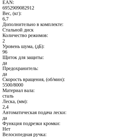
EAN:
6952909082912
Вес, (кг):
6,7
Дополнительно в комплекте:
Стальной диск
Количество режимов:
2
Уровень шума, (дБ):
96
Щиток для защиты:
да
Предохранитель:
да
Cкорость вращения, (об/мин):
5500/8000
Материал вала:
сталь
Леска, (мм):
2,4
Автоматическая подача лески:
да
Функция подрезки кромки:
Нет
Велосипедная ручка: