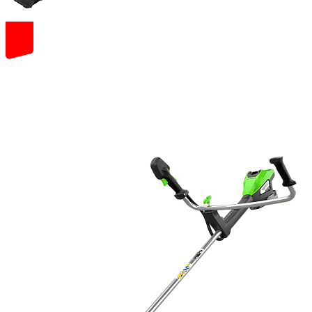
82
volt