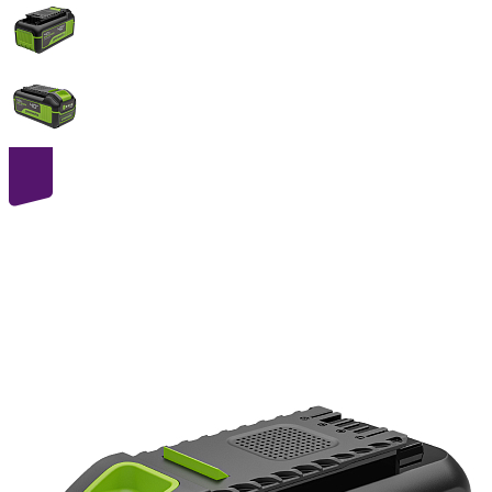
40
volt