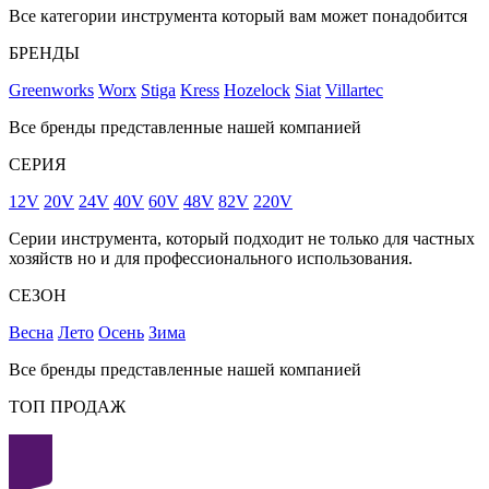
Все категории инструмента который вам может понадобится
БРЕНДЫ
Greenworks
Worx
Stiga
Kress
Hozelock
Siat
Villartec
Все бренды представленные нашей компанией
СЕРИЯ
12V
20V
24V
40V
60V
48V
82V
220V
Серии инструмента, который подходит не только для частных
хозяйств но и для профессионального использования.
СЕЗОН
Весна
Лето
Осень
Зима
Все бренды представленные нашей компанией
ТОП ПРОДАЖ