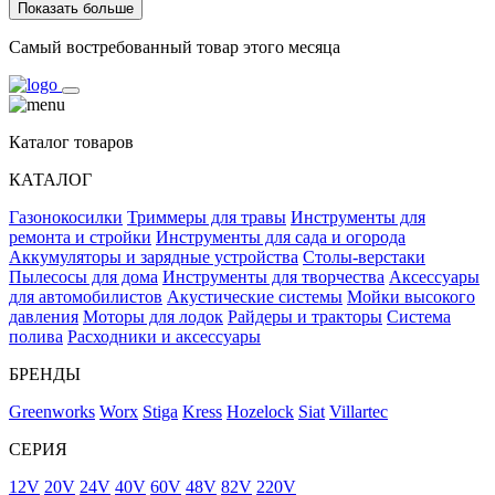
Показать больше
Самый востребованный товар этого месяца
Каталог товаров
КАТАЛОГ
Газонокосилки
Триммеры для травы
Инструменты для
ремонта и стройки
Инструменты для сада и огорода
Аккумуляторы и зарядные устройства
Столы-верстаки
Пылесосы для дома
Инструменты для творчества
Аксессуары
для автомобилистов
Акустические системы
Мойки высокого
давления
Моторы для лодок
Райдеры и тракторы
Система
полива
Расходники и аксессуары
БРЕНДЫ
Greenworks
Worx
Stiga
Kress
Hozelock
Siat
Villartec
СЕРИЯ
12V
20V
24V
40V
60V
48V
82V
220V