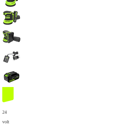
24
volt