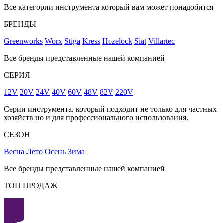
Все категории инструмента который вам может понадобится
БРЕНДЫ
Greenworks
Worx
Stiga
Kress
Hozelock
Siat
Villartec
Все бренды представленные нашей компанией
СЕРИЯ
12V
20V
24V
40V
60V
48V
82V
220V
Серии инструмента, который подходит не только для частных
хозяйств но и для профессионального использования.
СЕЗОН
Весна
Лето
Осень
Зима
Все бренды представленные нашей компанией
ТОП ПРОДАЖ