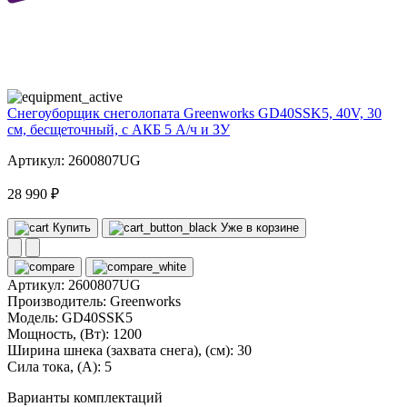
40
volt
Снегоуборщик снеголопата Greenworks GD40SSK5, 40V, 30
см, бесщеточный, с АКБ 5 А/ч и ЗУ
Артикул: 2600807UG
28 990 ₽
Купить
Уже в корзине
Артикул:
2600807UG
Производитель:
Greenworks
Модель:
GD40SSK5
Мощность, (Вт):
1200
Ширина шнека (захвата снега), (см):
30
Сила тока, (А):
5
Варианты комплектаций