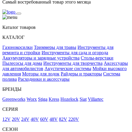
Самый востребованный товар этого месяца
Каталог товаров
КАТАЛОГ
Газонокосилки
Триммеры для травы
Инструменты для
ремонта и стройки
Инструменты для сада и огорода
Аккумуляторы и зарядные устройства
Столы-верстаки
Пылесосы для дома
Инструменты для творчества
Аксессуары
для автомобилистов
Акустические системы
Мойки высокого
давления
Моторы для лодок
Райдеры и тракторы
Система
полива
Расходники и аксессуары
БРЕНДЫ
Greenworks
Worx
Stiga
Kress
Hozelock
Siat
Villartec
СЕРИЯ
12V
20V
24V
40V
60V
48V
82V
220V
СЕЗОН