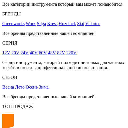
Все категории инструмента который вам может понадобится
БРЕНДЫ
Greenworks
Worx
Stiga
Kress
Hozelock
Siat
Villartec
Все бренды представленные нашей компанией
СЕРИЯ
12V
20V
24V
40V
60V
48V
82V
220V
Серии инструмента, который подходит не только для частных
хозяйств но и для профессионального использования.
СЕЗОН
Весна
Лето
Осень
Зима
Все бренды представленные нашей компанией
ТОП ПРОДАЖ