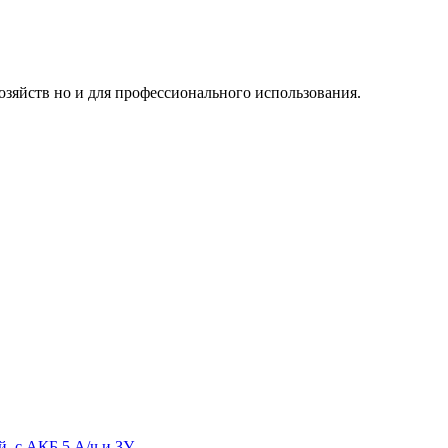
озяйств но и для профессионального использования.
, с АКБ 5 А/ч и ЗУ