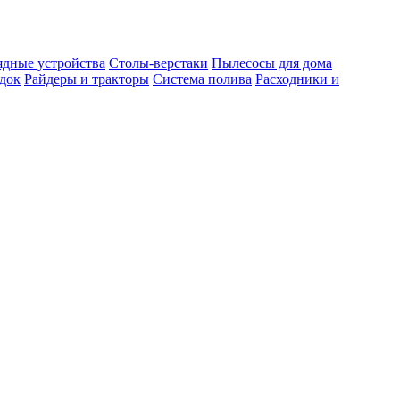
ядные устройства
Столы-верстаки
Пылесосы для дома
док
Райдеры и тракторы
Система полива
Расходники и