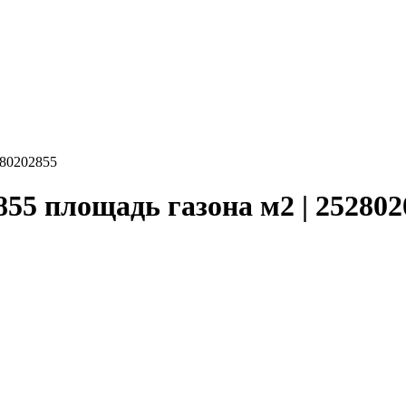
280202855
855 площадь газона м2 | 25280