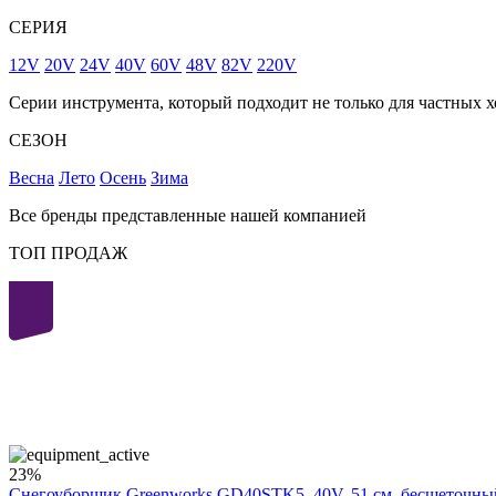
СЕРИЯ
12V
20V
24V
40V
60V
48V
82V
220V
Серии инструмента, который подходит не только для частных х
СЕЗОН
Весна
Лето
Осень
Зима
Все бренды представленные нашей компанией
ТОП ПРОДАЖ
40
volt
23%
Снегоуборщик Greenworks GD40STK5, 40V, 51 см, бесщеточный