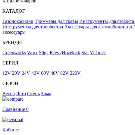
Каталог товаров
КАТАЛОГ
Газонокосилки
Триммеры для травы
Инструменты для ремонта
Инструменты для творчества
Аксессуары для автомобилистов
аксессуары
БРЕНДЫ
Greenworks
Worx
Stiga
Kress
Hozelock
Siat
Villartec
СЕРИЯ
12V
20V
24V
40V
60V
48V
82V
220V
СЕЗОН
Весна
Лето
Осень
Зима
Сравнение
0
Кабинет