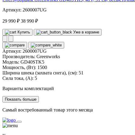
Артикул: 2600007UG
29 990 ₽
38 990 ₽
Купить
Уже в корзине
Артикул:
2600007UG
Производитель:
Greenworks
Модель:
GD40STK5
Мощность, (Вт):
1500
Ширина шнека (захвата снега), (см):
51
Сила тока, (А):
5
Варианты комплектаций
Показать больше
Самый востребованный товар этого месяца