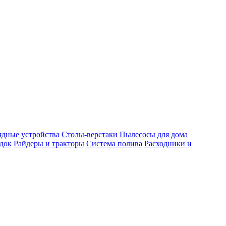
ядные устройства
Столы-верстаки
Пылесосы для дома
док
Райдеры и тракторы
Система полива
Расходники и