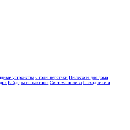
ядные устройства
Столы-верстаки
Пылесосы для дома
док
Райдеры и тракторы
Система полива
Расходники и