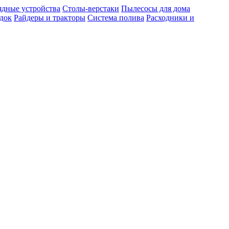
ядные устройства
Столы-верстаки
Пылесосы для дома
док
Райдеры и тракторы
Система полива
Расходники и