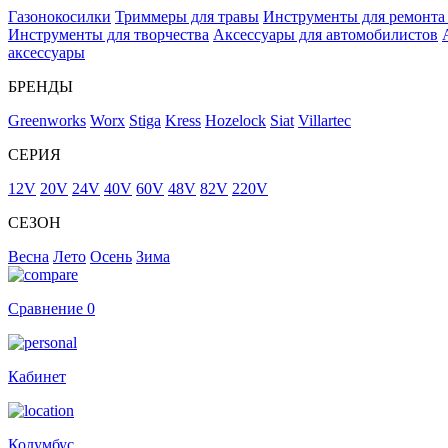
Газонокосилки
Триммеры для травы
Инструменты для ремонта
Инструменты для творчества
Аксессуары для автомобилистов
аксессуары
БРЕНДЫ
Greenworks
Worx
Stiga
Kress
Hozelock
Siat
Villartec
СЕРИЯ
12V
20V
24V
40V
60V
48V
82V
220V
СЕЗОН
Весна
Лето
Осень
Зима
Сравнение
0
Кабинет
Колумбус