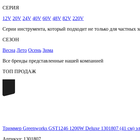
СЕРИЯ
12V
20V
24V
40V
60V
48V
82V
220V
Серии инструмента, который подходит не только для частных х
СЕЗОН
Весна
Лето
Осень
Зима
Все бренды представленные нашей компанией
ТОП ПРОДАЖ
220
Триммер Greenworks GST1246 1200W Deluxe 1301807 (41 см) э
Артикул: 1301807