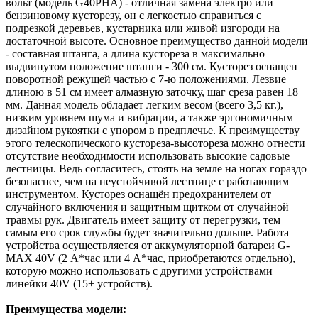
вольт (модель G40PHA) - отличная замена электро или
бензиновому кусторезу, он с легкостью справиться с
подрезкой деревьев, кустарника или живой изгороди на
достаточной высоте. Основное преимущество данной модели
- составная штанга, а длина кустореза в максимально
выдвинутом положение штанги - 300 см. Кусторез оснащен
поворотной режущей частью с 7-ю положениями. Лезвие
длиною в 51 см имеет алмазную заточку, шаг среза равен 18
мм. Данная модель обладает легким весом (всего 3,5 кг.),
низким уровнем шума и вибрации, а также эргономичным
дизайном рукоятки с упором в предплечье. К преимуществу
этого телескопического кустореза-высотореза можно отнести
отсутствие необходимости использовать высокие садовые
лестницы. Ведь согласитесь, стоять на земле на ногах гораздо
безопаснее, чем на неустойчивой лестнице с работающим
инструментом. Кусторез оснащён предохранителем от
случайного включения и защитным щитком от случайной
травмы рук. Двигатель имеет защиту от перегрузки, тем
самым его срок службы будет значительно дольше. Работа
устройства осуществляется от аккумуляторной батареи G-
MAX 40V (2 А*час или 4 А*час, приобретаются отдельно),
которую можно использовать с другими устройствами
линейки 40V (15+ устройств).
Преимущества модели: