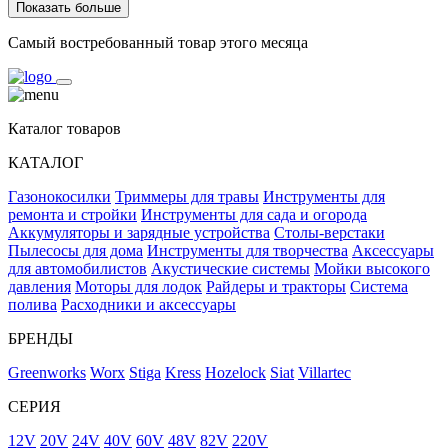
Показать больше
Самый востребованный товар этого месяца
Каталог товаров
КАТАЛОГ
Газонокосилки
Триммеры для травы
Инструменты для
ремонта и стройки
Инструменты для сада и огорода
Аккумуляторы и зарядные устройства
Столы-верстаки
Пылесосы для дома
Инструменты для творчества
Аксессуары
для автомобилистов
Акустические системы
Мойки высокого
давления
Моторы для лодок
Райдеры и тракторы
Система
полива
Расходники и аксессуары
БРЕНДЫ
Greenworks
Worx
Stiga
Kress
Hozelock
Siat
Villartec
СЕРИЯ
12V
20V
24V
40V
60V
48V
82V
220V