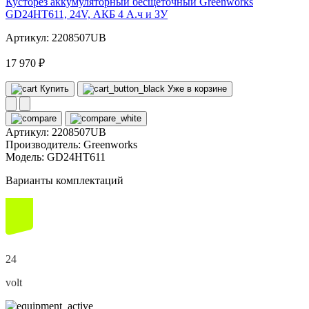
Кусторез аккумуляторный бесщеточный Greenworks
GD24HT611, 24V, АКБ 4 А.ч и ЗУ
Артикул: 2208507UB
17 970 ₽
Купить
Уже в корзине
Артикул:
2208507UB
Производитель:
Greenworks
Модель:
GD24HT611
Варианты комплектаций
24
volt