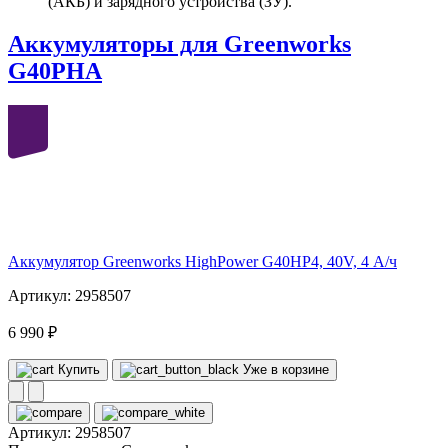
(АКБ) и зарядного устройства (ЗУ).
Аккумуляторы для Greenworks
G40PHA
40
volt
Аккумулятор Greenworks HighPower G40HP4, 40V, 4 А/ч
Артикул: 2958507
6 990 ₽
Купить
Уже в корзине
Артикул:
2958507