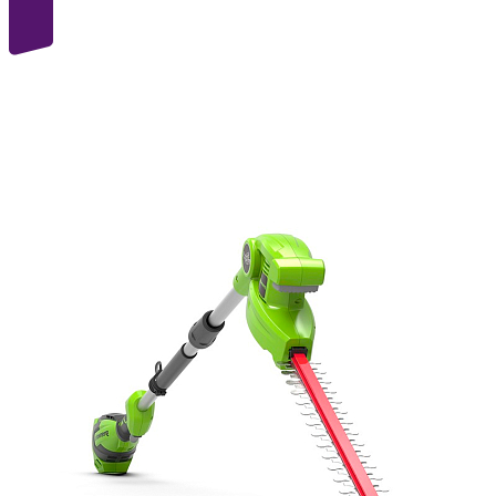
40
volt