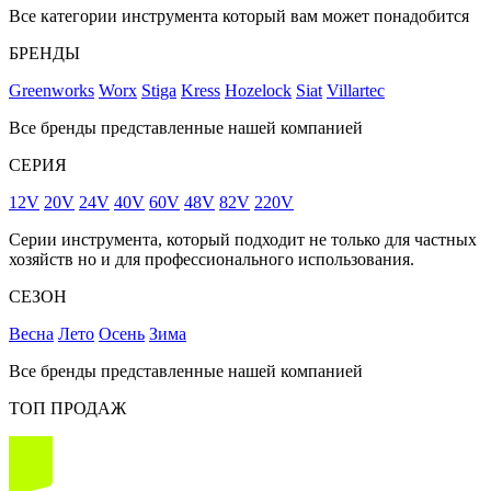
Все категории инструмента который вам может понадобится
БРЕНДЫ
Greenworks
Worx
Stiga
Kress
Hozelock
Siat
Villartec
Все бренды представленные нашей компанией
СЕРИЯ
12V
20V
24V
40V
60V
48V
82V
220V
Серии инструмента, который подходит не только для частных
хозяйств но и для профессионального использования.
СЕЗОН
Весна
Лето
Осень
Зима
Все бренды представленные нашей компанией
ТОП ПРОДАЖ