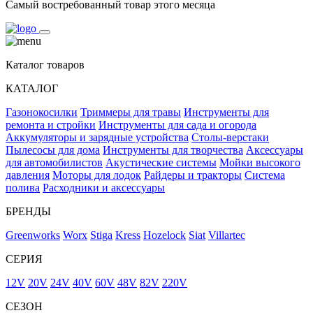
Самый востребованный товар этого месяца
Каталог товаров
КАТАЛОГ
Газонокосилки
Триммеры для травы
Инструменты для
ремонта и стройки
Инструменты для сада и огорода
Аккумуляторы и зарядные устройства
Столы-верстаки
Пылесосы для дома
Инструменты для творчества
Аксессуары
для автомобилистов
Акустические системы
Мойки высокого
давления
Моторы для лодок
Райдеры и тракторы
Система
полива
Расходники и аксессуары
БРЕНДЫ
Greenworks
Worx
Stiga
Kress
Hozelock
Siat
Villartec
СЕРИЯ
12V
20V
24V
40V
60V
48V
82V
220V
СЕЗОН