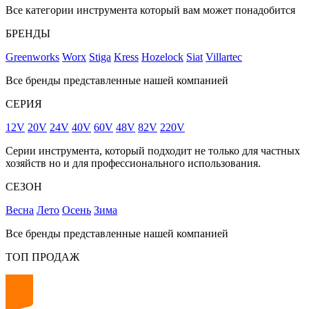
Все категории инструмента который вам может понадобится
БРЕНДЫ
Greenworks
Worx
Stiga
Kress
Hozelock
Siat
Villartec
Все бренды представленные нашей компанией
СЕРИЯ
12V
20V
24V
40V
60V
48V
82V
220V
Серии инструмента, который подходит не только для частных
хозяйств но и для профессионального использования.
СЕЗОН
Весна
Лето
Осень
Зима
Все бренды представленные нашей компанией
ТОП ПРОДАЖ