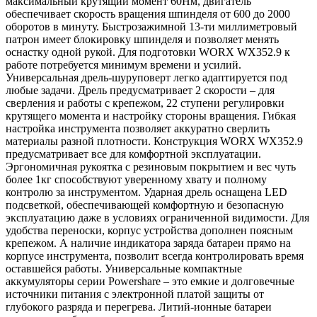
максимальный крутящий момент 60Нм, двигатель
обеспечивает скорость вращения шпинделя от 600 до 2000
оборотов в минуту. Быстрозажимной 13-ти миллиметровый
патрон имеет блокировку шпинделя и позволяет менять
оснастку одной рукой. Для подготовки WORX WX352.9 к
работе потребуется минимум времени и усилий.
Универсальная дрель-шуруповерт легко адаптируется под
любые задачи. Дрель предусматривает 2 скорости – для
сверления и работы с крепежом, 22 ступени регулировки
крутящего момента и настройку стороны вращения. Гибкая
настройка инструмента позволяет аккуратно сверлить
материалы разной плотности. Конструкция WORX WX352.9
предусматривает все для комфортной эксплуатации.
Эргономичная рукоятка с резиновым покрытием и вес чуть
более 1кг способствуют уверенному хвату и полному
контролю за инструментом. Ударная дрель оснащена LED
подсветкой, обеспечивающей комфортную и безопасную
эксплуатацию даже в условиях ограниченной видимости. Для
удобства переноски, корпус устройства дополнен поясным
крепежом. А наличие индикатора заряда батареи прямо на
корпусе инструмента, позволит всегда контролировать время
оставшейся работы. Универсальные компактные
аккумуляторы серии Powershare – это емкие и долговечные
источники питания с электронной платой защиты от
глубокого разряда и перегрева. Литий-ионные батареи