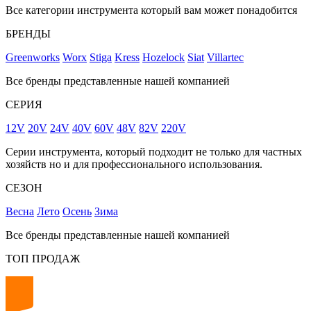
Все категории инструмента который вам может понадобится
БРЕНДЫ
Greenworks
Worx
Stiga
Kress
Hozelock
Siat
Villartec
Все бренды представленные нашей компанией
СЕРИЯ
12V
20V
24V
40V
60V
48V
82V
220V
Серии инструмента, который подходит не только для частных
хозяйств но и для профессионального использования.
СЕЗОН
Весна
Лето
Осень
Зима
Все бренды представленные нашей компанией
ТОП ПРОДАЖ