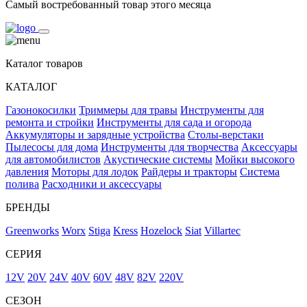
Самый востребованный товар этого месяца
Каталог товаров
КАТАЛОГ
Газонокосилки
Триммеры для травы
Инструменты для
ремонта и стройки
Инструменты для сада и огорода
Аккумуляторы и зарядные устройства
Столы-верстаки
Пылесосы для дома
Инструменты для творчества
Аксессуары
для автомобилистов
Акустические системы
Мойки высокого
давления
Моторы для лодок
Райдеры и тракторы
Система
полива
Расходники и аксессуары
БРЕНДЫ
Greenworks
Worx
Stiga
Kress
Hozelock
Siat
Villartec
СЕРИЯ
12V
20V
24V
40V
60V
48V
82V
220V
СЕЗОН