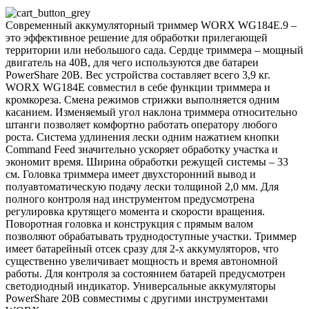
Современный аккумуляторный триммер WORX WG184E.9 –
это эффективное решение для обработки прилегающей
территории или небольшого сада. Сердце триммера – мощный
двигатель на 40В, для чего используются две батареи
PowerShare 20B. Вес устройства составляет всего 3,9 кг.
WORX WG184E совместил в себе функции триммера и
кромкореза. Смена режимов стрижки выполняется одним
касанием. Изменяемый угол наклона триммера относительно
штанги позволяет комфортно работать оператору любого
роста. Система удлинения лески одним нажатием кнопки
Command Feed значительно ускоряет обработку участка и
экономит время. Ширина обработки режущей системы – 33
см. Головка триммера имеет двухсторонний вывод и
полуавтоматическую подачу лески толщиной 2,0 мм. Для
полного контроля над инструментом предусмотрена
регулировка крутящего момента и скорости вращения.
Поворотная головка и конструкция с прямым валом
позволяют обрабатывать труднодоступные участки. Триммер
имеет батарейный отсек сразу для 2-х аккумуляторов, что
существенно увеличивает мощность и время автономной
работы. Для контроля за состоянием батарей предусмотрен
светодиодный индикатор. Универсальные аккумуляторы
PowerShare 20В совместимы с другими инструментами