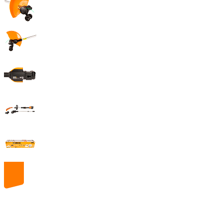
20
volt