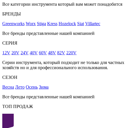
Все категории инструмента который вам может понадобится
БРЕНДЫ
Greenworks
Worx
Stiga
Kress
Hozelock
Siat
Villartec
Все бренды представленные нашей компанией
СЕРИЯ
12V
20V
24V
40V
60V
48V
82V
220V
Серии инструмента, который подходит не только для частных
хозяйств но и для профессионального использования.
СЕЗОН
Весна
Лето
Осень
Зима
Все бренды представленные нашей компанией
ТОП ПРОДАЖ