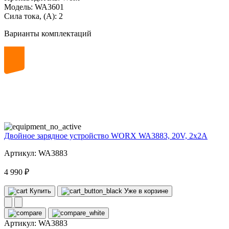
Модель:
WA3601
Сила тока, (А):
2
Варианты комплектаций
20
volt
Двойное зарядное устройство WORX WA3883, 20V, 2x2A
Артикул: WA3883
4 990 ₽
Купить
Уже в корзине
Артикул:
WA3883