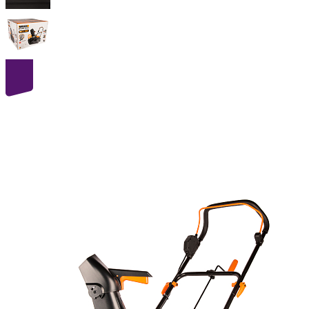
40
volt