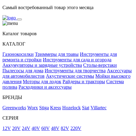
Самый востребованный товар этого месяца
Каталог товаров
КАТАЛОГ
Газонокосилки
Триммеры для травы
Инструменты для
ремонта и стройки
Инструменты для сада и огорода
Аккумуляторы и зарядные устройства
Столы-верстаки
Пылесосы для дома
Инструменты для творчества
Аксессуары
для автомобилистов
Акустические системы
Мойки высокого
давления
Моторы для лодок
Райдеры и тракторы
Система
полива
Расходники и аксессуары
БРЕНДЫ
Greenworks
Worx
Stiga
Kress
Hozelock
Siat
Villartec
СЕРИЯ
12V
20V
24V
40V
60V
48V
82V
220V