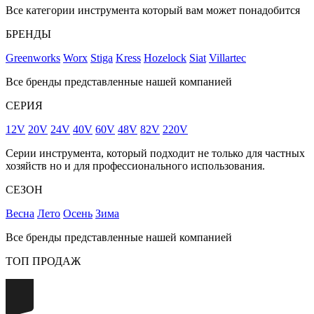
Все категории инструмента который вам может понадобится
БРЕНДЫ
Greenworks
Worx
Stiga
Kress
Hozelock
Siat
Villartec
Все бренды представленные нашей компанией
СЕРИЯ
12V
20V
24V
40V
60V
48V
82V
220V
Серии инструмента, который подходит не только для частных
хозяйств но и для профессионального использования.
СЕЗОН
Весна
Лето
Осень
Зима
Все бренды представленные нашей компанией
ТОП ПРОДАЖ