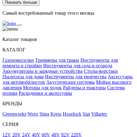
Показать больше
Самый востребованный товар этого месяца
Каталог товаров
КАТАЛОГ
Газонокосилки
Триммеры для травы
Инструменты для
ремонта и стройки
Инструменты для сада и огорода
Аккумуляторы и зарядные устройства
Столы-верстаки
Пылесосы для дома
Инструменты для творчества
Аксессуары
для автомобилистов
Акустические системы
Мойки высокого
давления
Моторы для лодок
Райдеры и тракторы
Система
полива
Расходники и аксессуары
БРЕНДЫ
Greenworks
Worx
Stiga
Kress
Hozelock
Siat
Villartec
СЕРИЯ
12V
20V
24V
40V
60V
48V
82V
220V