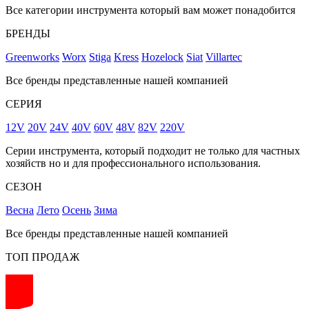
Все категории инструмента который вам может понадобится
БРЕНДЫ
Greenworks
Worx
Stiga
Kress
Hozelock
Siat
Villartec
Все бренды представленные нашей компанией
СЕРИЯ
12V
20V
24V
40V
60V
48V
82V
220V
Серии инструмента, который подходит не только для частных
хозяйств но и для профессионального использования.
СЕЗОН
Весна
Лето
Осень
Зима
Все бренды представленные нашей компанией
ТОП ПРОДАЖ