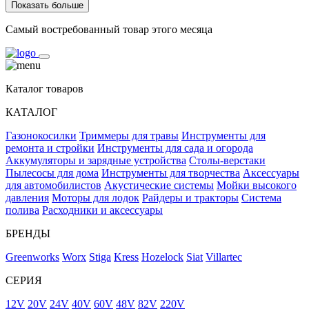
Показать больше
Самый востребованный товар этого месяца
Каталог товаров
КАТАЛОГ
Газонокосилки
Триммеры для травы
Инструменты для
ремонта и стройки
Инструменты для сада и огорода
Аккумуляторы и зарядные устройства
Столы-верстаки
Пылесосы для дома
Инструменты для творчества
Аксессуары
для автомобилистов
Акустические системы
Мойки высокого
давления
Моторы для лодок
Райдеры и тракторы
Система
полива
Расходники и аксессуары
БРЕНДЫ
Greenworks
Worx
Stiga
Kress
Hozelock
Siat
Villartec
СЕРИЯ
12V
20V
24V
40V
60V
48V
82V
220V