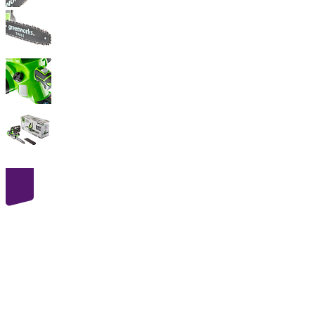
40
volt