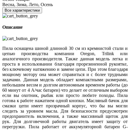
Весна, Зима, Лето, Осень
Все характеристики
Описание
Пила оснащена шиной длинной 30 см из кремнистой стали и
цепью производства компании Oregon, Trilink или
аналогичного производителя. Также данная модель легка и
проста в использовании благодаря прорезиненной рукоятке,
без ключевому натяжению и замене цепи. При этом благодаря
мощному мотору она может справиться и с более трудными
задачами. Данная модель обладает компактными размерами,
небольшим весом и долгим автономным временем работы (до
60 минут от 4 А/час батареи) что делает ее отличным выбором
если вы охотник, рыбак или просто любите походы. Пила
готова к работе нажатием одной кнопки. Масляный бачок для
смазки цепи имеет прозрачный корпус, что бы вы могли
следить за уровнем масла. Для безопасности предусмотрен
предохранитель включения, а также массивный щиток для
рук. Для долговечной работы двигатель имеет защиту от
перегрузки. Пила работает от аккумуляторной батареи G-