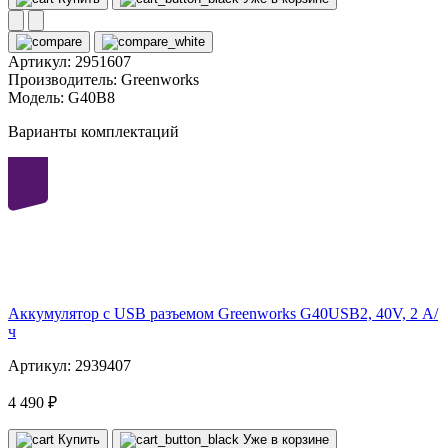
Артикул:
2951607
Производитель:
Greenworks
Модель:
G40B8
Варианты комплектаций
40
volt
Аккумулятор с USB разъемом Greenworks G40USB2, 40V, 2 А/
ч
Артикул: 2939407
4 490 ₽
Купить
Уже в корзине