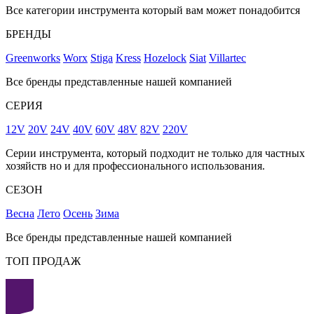
Все категории инструмента который вам может понадобится
БРЕНДЫ
Greenworks
Worx
Stiga
Kress
Hozelock
Siat
Villartec
Все бренды представленные нашей компанией
СЕРИЯ
12V
20V
24V
40V
60V
48V
82V
220V
Серии инструмента, который подходит не только для частных
хозяйств но и для профессионального использования.
СЕЗОН
Весна
Лето
Осень
Зима
Все бренды представленные нашей компанией
ТОП ПРОДАЖ