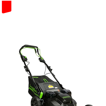
82
volt