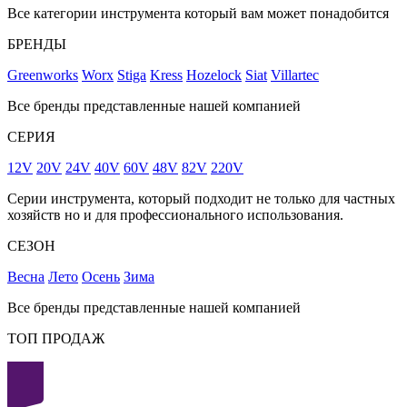
Все категории инструмента который вам может понадобится
БРЕНДЫ
Greenworks
Worx
Stiga
Kress
Hozelock
Siat
Villartec
Все бренды представленные нашей компанией
СЕРИЯ
12V
20V
24V
40V
60V
48V
82V
220V
Серии инструмента, который подходит не только для частных
хозяйств но и для профессионального использования.
СЕЗОН
Весна
Лето
Осень
Зима
Все бренды представленные нашей компанией
ТОП ПРОДАЖ