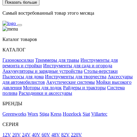
Показать больше
Самый востребованный товар этого месяца
Каталог товаров
КАТАЛОГ
Газонокосилки
Триммеры для травы
Инструменты для
ремонта и стройки
Инструменты для сада и огорода
Аккумуляторы и зарядные устройства
Столы-верстаки
Пылесосы для дома
Инструменты для творчества
Аксессуары
для автомобилистов
Акустические системы
Мойки высокого
давления
Моторы для лодок
Райдеры и тракторы
Система
полива
Расходники и аксессуары
БРЕНДЫ
Greenworks
Worx
Stiga
Kress
Hozelock
Siat
Villartec
СЕРИЯ
12V
20V
24V
40V
60V
48V
82V
220V