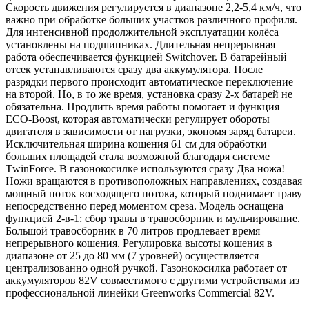
Скорость движения регулируется в диапазоне 2,2-5,4 км/ч, что
важно при обработке больших участков различного профиля.
Для интенсивной продолжительной эксплуатации колёса
установлены на подшипниках. Длительная непрерывная
работа обеспечивается функцией Switchover. В батарейный
отсек устанавливаются сразу два аккумулятора. После
разрядки первого происходит автоматическое переключение
на второй. Но, в то же время, установка сразу 2-х батарей не
обязательна. Продлить время работы помогает и функция
ECO-Boost, которая автоматически регулирует обороты
двигателя в зависимости от нагрузки, экономя заряд батареи.
Исключительная ширина кошения 61 см для обработки
больших площадей стала возможной благодаря системе
ТwinForсe. В газонокосилке используются сразу Два ножа!
Ножи вращаются в противоположных направлениях, создавая
мощный поток восходящего потока, который поднимает траву
непосредственно перед моментом среза. Модель оснащена
функцией 2-в-1: сбор травы в травосборник и мульчирование.
Большой травосборник в 70 литров продлевает время
непрерывного кошения. Регулировка высоты кошения в
диапазоне от 25 до 80 мм (7 уровней) осуществляется
централизованно одной ручкой. Газонокосилка работает от
аккумуляторов 82V совместимого с другими устройствами из
профессиональной линейки Greenworks Commercial 82V.