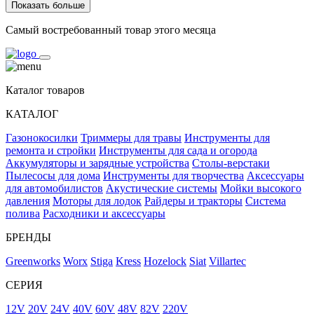
Показать больше
Самый востребованный товар этого месяца
Каталог товаров
КАТАЛОГ
Газонокосилки
Триммеры для травы
Инструменты для
ремонта и стройки
Инструменты для сада и огорода
Аккумуляторы и зарядные устройства
Столы-верстаки
Пылесосы для дома
Инструменты для творчества
Аксессуары
для автомобилистов
Акустические системы
Мойки высокого
давления
Моторы для лодок
Райдеры и тракторы
Система
полива
Расходники и аксессуары
БРЕНДЫ
Greenworks
Worx
Stiga
Kress
Hozelock
Siat
Villartec
СЕРИЯ
12V
20V
24V
40V
60V
48V
82V
220V