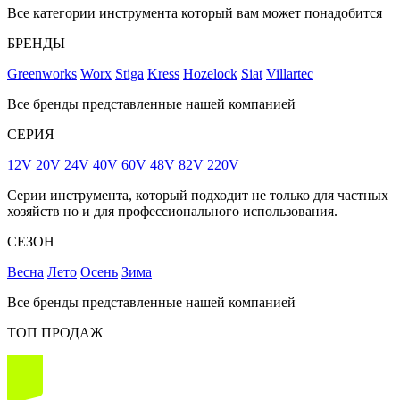
Все категории инструмента который вам может понадобится
БРЕНДЫ
Greenworks
Worx
Stiga
Kress
Hozelock
Siat
Villartec
Все бренды представленные нашей компанией
СЕРИЯ
12V
20V
24V
40V
60V
48V
82V
220V
Серии инструмента, который подходит не только для частных
хозяйств но и для профессионального использования.
СЕЗОН
Весна
Лето
Осень
Зима
Все бренды представленные нашей компанией
ТОП ПРОДАЖ