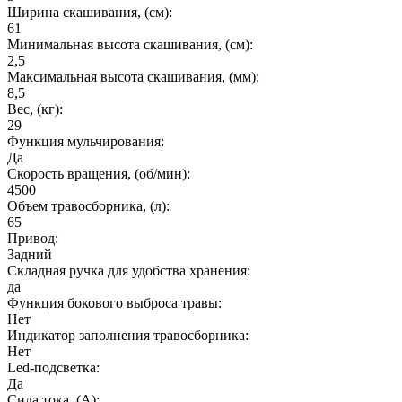
Ширина скашивания, (см):
61
Минимальная высота скашивания, (см):
2,5
Максимальная высота скашивания, (мм):
8,5
Вес, (кг):
29
Функция мульчирования:
Да
Cкорость вращения, (об/мин):
4500
Объем травосборника, (л):
65
Привод:
Задний
Складная ручка для удобства хранения:
да
Функция бокового выброса травы:
Нет
Индикатор заполнения травосборника:
Нет
Led-подсветка:
Да
Сила тока, (А):