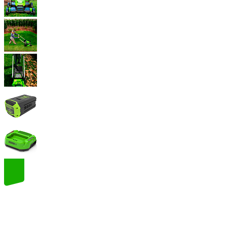
60
volt