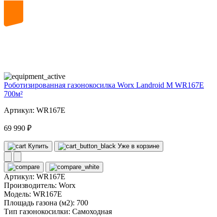
20
volt
Роботизированная газонокосилка Worx Landroid M WR167E
700м²
Артикул: WR167E
69 990 ₽
Купить
Уже в корзине
Артикул:
WR167E
Производитель:
Worx
Модель:
WR167E
Площадь газона (м2):
700
Тип газонокосилки:
Самоходная