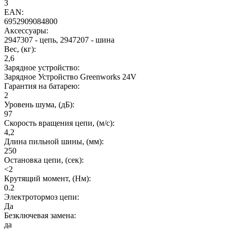
3
EAN:
6952909084800
Аксессуары:
2947307 - цепь, 2947207 - шина
Вес, (кг):
2,6
Зарядное устройство:
Зарядное Устройство Greenworks 24V
Гарантия на батарею:
2
Уровень шума, (дБ):
97
Скорость вращения цепи, (м/с):
4,2
Длина пильной шины, (мм):
250
Остановка цепи, (сек):
<2
Крутящий момент, (Нм):
0.2
Электротормоз цепи:
Да
Безключевая замена:
да