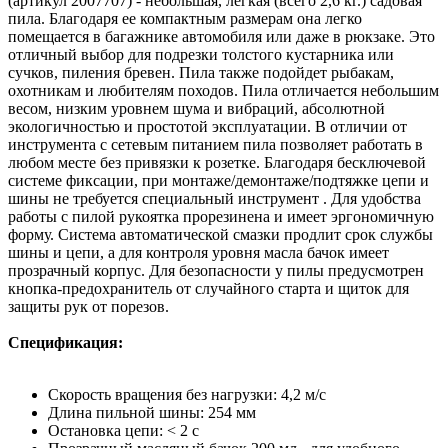
(артикул 2007707) - небольшая, легкая (всего 2,6 кг.) садовая
пила. Благодаря ее компактным размерам она легко
помещается в багажнике автомобиля или даже в рюкзаке. Это
отличный выбор для подрезки толстого кустарника или
сучков, пиления бревен. Пила также подойдет рыбакам,
охотникам и любителям походов. Пила отличается небольшим
весом, низким уровнем шума и вибраций, абсолютной
экологичностью и простотой эксплуатации. В отличии от
инструмента с сетевым питанием пила позволяет работать в
любом месте без привязки к розетке. Благодаря бесключевой
системе фиксации, при монтаже/демонтаже/подтяжке цепи и
шины не требуется специальный инструмент . Для удобства
работы с пилой рукоятка прорезинена и имеет эргономичную
форму. Система автоматической смазки продлит срок службы
шины и цепи, а для контроля уровня масла бачок имеет
прозрачный корпус. Для безопасности у пилы предусмотрен
кнопка-предохранитель от случайного старта и щиток для
защиты рук от порезов.
Спецификация:
Скорость вращения без нагрузки: 4,2 м/с
Длина пильной шины: 254 мм
Остановка цепи: < 2 с