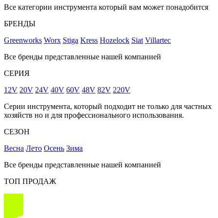
Все категории инструмента который вам может понадобится
БРЕНДЫ
Greenworks
Worx
Stiga
Kress
Hozelock
Siat
Villartec
Все бренды представленные нашей компанией
СЕРИЯ
12V
20V
24V
40V
60V
48V
82V
220V
Серии инструмента, который подходит не только для частных
хозяйств но и для профессионального использования.
СЕЗОН
Весна
Лето
Осень
Зима
Все бренды представленные нашей компанией
ТОП ПРОДАЖ