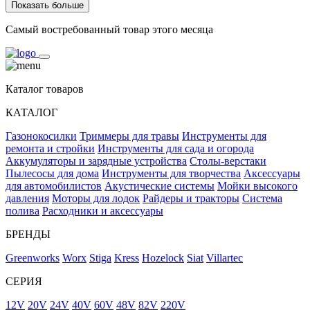
Показать больше
Самый востребованный товар этого месяца
Каталог товаров
КАТАЛОГ
Газонокосилки
Триммеры для травы
Инструменты для
ремонта и стройки
Инструменты для сада и огорода
Аккумуляторы и зарядные устройства
Столы-верстаки
Пылесосы для дома
Инструменты для творчества
Аксессуары
для автомобилистов
Акустические системы
Мойки высокого
давления
Моторы для лодок
Райдеры и тракторы
Система
полива
Расходники и аксессуары
БРЕНДЫ
Greenworks
Worx
Stiga
Kress
Hozelock
Siat
Villartec
СЕРИЯ
12V
20V
24V
40V
60V
48V
82V
220V