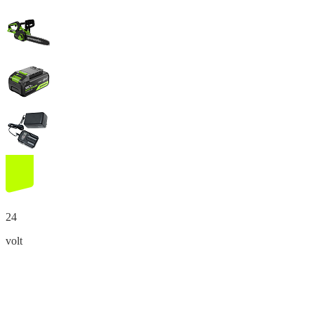
24
volt