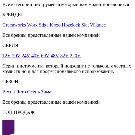
Все категории инструмента который вам может понадобится
БРЕНДЫ
Greenworks
Worx
Stiga
Kress
Hozelock
Siat
Villartec
Все бренды представленные нашей компанией
СЕРИЯ
12V
20V
24V
40V
60V
48V
82V
220V
Серии инструмента, который подходит не только для частных
хозяйств но и для профессионального использования.
СЕЗОН
Весна
Лето
Осень
Зима
Все бренды представленные нашей компанией
ТОП ПРОДАЖ